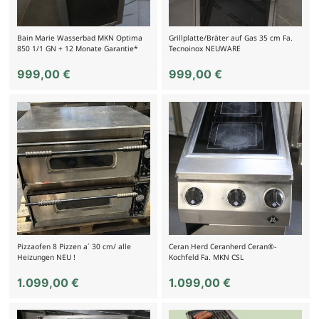
Bain Marie Wasserbad MKN Optima
Grillplatte/Bräter auf Gas 35 cm Fa.
850 1/1 GN + 12 Monate Garantie*
Tecnoinox NEUWARE
999,00
€
999,00
€
Pizzaofen 8 Pizzen a´ 30 cm/ alle
Ceran Herd Ceranherd Ceran®-
Heizungen NEU !
Kochfeld Fa. MKN CSL
1.099,00
€
1.099,00
€