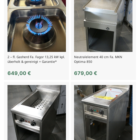
2 – fl. Gasherd Fa. Fagor 13,25 kW kpl.
Neutralelement 40 cm Fa. MKN
überholt & gereinigt + Garantie*
Optima 850
649,00
€
679,00
€