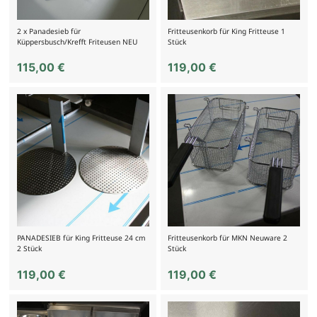
2 x Panadesieb für
Fritteusenkorb für King Fritteuse 1
Küppersbusch/Krefft Friteusen NEU
Stück
115,00
€
119,00
€
PANADESIEB für King Fritteuse 24 cm
Fritteusenkorb für MKN Neuware 2
2 Stück
Stück
119,00
€
119,00
€