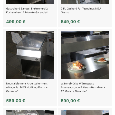
Gastroherd Zanussi Elektroherd 2
2 Fl. Gasherd Fa. Tecnoinox NEU
Kochstellen 12 Monate Garantie*
Gastro
499,00
€
549,00
€
Neutralelement Arbeitselemtent
Wärmebrücke Wärmepass
Ablage Fa. MKN Hotline, 40 cm +
Essensausgabe 4 Keramikstrahler +
Garantie*
12 Monate Garantie*
589,00
€
599,00
€