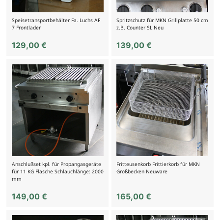
Speisetransportbehälter Fa. Luchs AF
Spritzschutz für MKN Grillplatte 50 cm
7 Frontlader
z.B. Counter SL Neu
129,00
€
139,00
€
Anschlußset kpl. für Propangasgeräte
Fritteusenkorb Frittierkorb für MKN
für 11 KG Flasche Schlauchlänge: 2000
Großbecken Neuware
mm
149,00
€
165,00
€