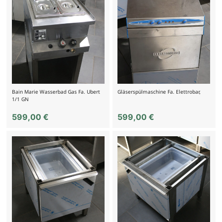
Bain Marie Wasserbad Gas Fa. Ubert
Gläserspülmaschine Fa. Elettrobar,
1/1 GN
599,00
€
599,00
€