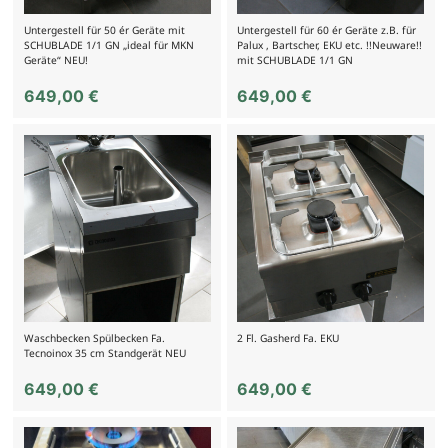
Untergestell für 50 ér Geräte mit
Untergestell für 60 ér Geräte z.B. für
SCHUBLADE 1/1 GN „ideal für MKN
Palux , Bartscher, EKU etc. !!Neuware!!
Geräte“ NEU!
mit SCHUBLADE 1/1 GN
649,00
€
649,00
€
Waschbecken Spülbecken Fa.
2 Fl. Gasherd Fa. EKU
Tecnoinox 35 cm Standgerät NEU
649,00
€
649,00
€