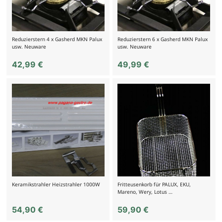
Reduzierstern 4 x Gasherd MKN Palux
Reduzierstern 6 x Gasherd MKN Palux
usw. Neuware
usw. Neuware
42,99
€
49,99
€
Keramikstrahler Heizstrahler 1000W
Fritteusenkorb für PALUX, EKU,
Mareno, Wery, Lotus …
54,90
€
59,90
€