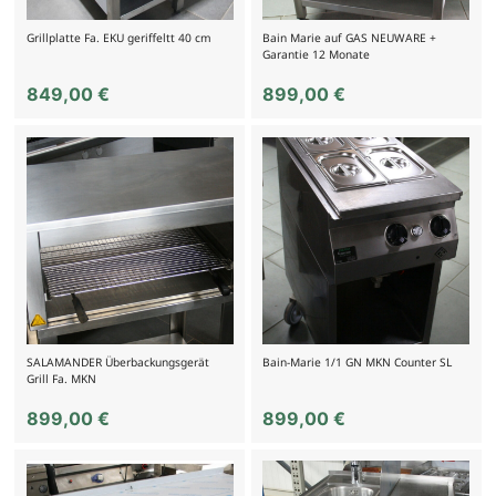
Grillplatte Fa. EKU geriffeltt 40 cm
Bain Marie auf GAS NEUWARE +
Garantie 12 Monate
849,00
€
899,00
€
SALAMANDER Überbackungsgerät
Bain-Marie 1/1 GN MKN Counter SL
Grill Fa. MKN
899,00
€
899,00
€