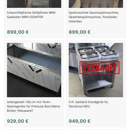
Schaschlikpfanne Grillpfanne MKN
Spülmaschine Gastrospülmaschine,
Gasbräter MKN COUNTER
Gewerbespülmaschine, Frontlader,
Unterbau
899,00
€
899,00
€
Untergestell 140 cm mit Türen
4 Fl. Gasherd Standgerät Fa.
Gastrogeräte für Fritteuse Bain-Marie
Tecnoinox NEU
Bräter !!Neuware!!
929,00
€
949,00
€