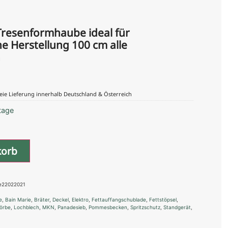
resenformhaube ideal für
e Herstellung 100 cm alle
h
eie Lieferung innerhalb Deutschland & Österreich
tage
korb
e22022021
e
,
Bain Marie
,
Bräter
,
Deckel
,
Elektro
,
Fettauffangschublade
,
Fettstöpsel
,
örbe
,
Lochblech
,
MKN
,
Panadesieb
,
Pommesbecken
,
Spritzschutz
,
Standgerät
,