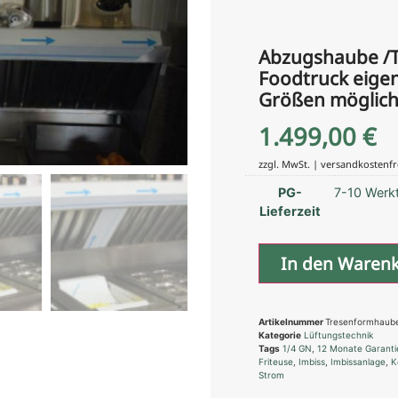
Abzugshaube /T
Foodtruck eigen
Größen möglic
1.499,00
€
zzgl. MwSt. | versandkostenfr
PG-
7-10 Werk
Lieferzeit
In den Waren
Artikelnummer
Tresenformhaub
Kategorie
Lüftungstechnik
Tags
1/4 GN
,
12 Monate Garanti
Friteuse
,
Imbiss
,
Imbissanlage
,
K
Strom