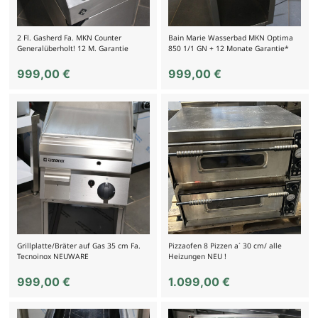
2 Fl. Gasherd Fa. MKN Counter
Bain Marie Wasserbad MKN Optima
Generalüberholt! 12 M. Garantie
850 1/1 GN + 12 Monate Garantie*
999,00
€
999,00
€
Grillplatte/Bräter auf Gas 35 cm Fa.
Pizzaofen 8 Pizzen a´ 30 cm/ alle
Tecnoinox NEUWARE
Heizungen NEU !
999,00
€
1.099,00
€