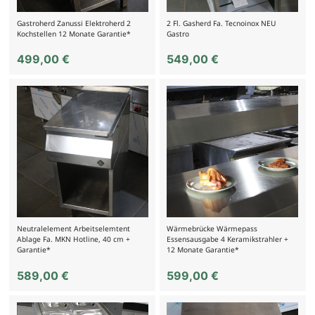
Gastroherd Zanussi Elektroherd 2
2 Fl. Gasherd Fa. Tecnoinox NEU
Kochstellen 12 Monate Garantie*
Gastro
499,00
€
549,00
€
Neutralelement Arbeitselemtent
Wärmebrücke Wärmepass
Ablage Fa. MKN Hotline, 40 cm +
Essensausgabe 4 Keramikstrahler +
Garantie*
12 Monate Garantie*
589,00
€
599,00
€