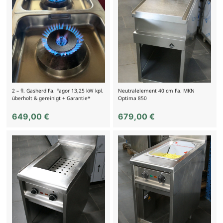
2 – fl. Gasherd Fa. Fagor 13,25 kW kpl.
Neutralelement 40 cm Fa. MKN
überholt & gereinigt + Garantie*
Optima 850
649,00
€
679,00
€