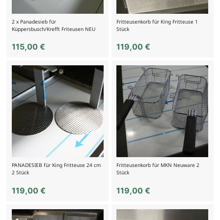
2 x Panadesieb für
Fritteusenkorb für King Fritteuse 1
Küppersbusch/Krefft Friteusen NEU
Stück
115,00
€
119,00
€
PANADESIEB für King Fritteuse 24 cm
Fritteusenkorb für MKN Neuware 2
2 Stück
Stück
119,00
€
119,00
€