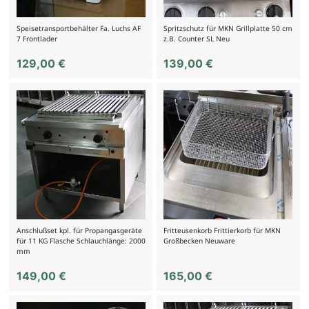
Speisetransportbehälter Fa. Luchs AF
Spritzschutz für MKN Grillplatte 50 cm
7 Frontlader
z.B. Counter SL Neu
129,00
€
139,00
€
Anschlußset kpl. für Propangasgeräte
Fritteusenkorb Frittierkorb für MKN
für 11 KG Flasche Schlauchlänge: 2000
Großbecken Neuware
mm
149,00
€
165,00
€