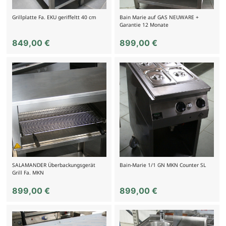
Grillplatte Fa. EKU geriffeltt 40 cm
Bain Marie auf GAS NEUWARE +
Garantie 12 Monate
849,00
€
899,00
€
SALAMANDER Überbackungsgerät
Bain-Marie 1/1 GN MKN Counter SL
Grill Fa. MKN
899,00
€
899,00
€