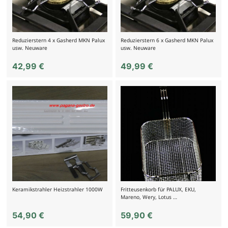
Reduzierstern 4 x Gasherd MKN Palux
Reduzierstern 6 x Gasherd MKN Palux
usw. Neuware
usw. Neuware
42,99
€
49,99
€
Keramikstrahler Heizstrahler 1000W
Fritteusenkorb für PALUX, EKU,
Mareno, Wery, Lotus …
54,90
€
59,90
€