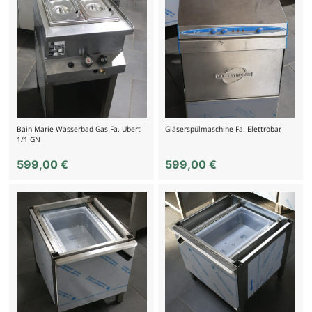
Bain Marie Wasserbad Gas Fa. Ubert
Gläserspülmaschine Fa. Elettrobar,
1/1 GN
599,00
€
599,00
€