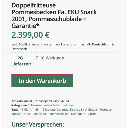
Doppelfritteuse
Pommesbecken Fa. EKU Snack
2001, Pommesschublade +
Garantie*
2.399,00
€
zzgl. MwSt. | versandkostenfreie Lieferung innerhalb Deutschland &
Österreich
PG-
7-10 Werktage
Lieferzeit
In den Warenkorb
Artikelnummer
FritteusepomEku270426M
Kategorien
Fritteusen
,
Imbiss & Gastroküchen
Tags
1/1 GN
,
1/4 GN
,
12 Monate Garantie
,
Deckel
,
EKU
,
Elektro
,
Fritteuse
,
Imbiss
,
Körbe
,
Lochblech
,
Pommesbecken
,
Standgerät
,
Strom
Unser Versprechen: