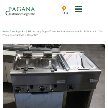
0
Home
/
Kochgeräte
/
Fritteusen
/ Doppelfritteuse Pommesbecken Fa. EKU Snack 2001,
Pommesschublade + Garantie*