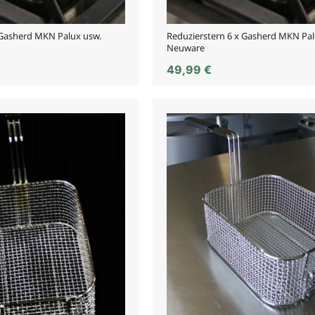
 Gasherd MKN Palux usw.
Reduzierstern 6 x Gasherd MKN Pal
Neuware
49,99
€