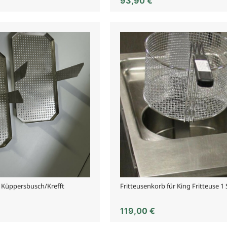
93,90
€
r Küppersbusch/Krefft
Fritteusenkorb für King Fritteuse 1
119,00
€