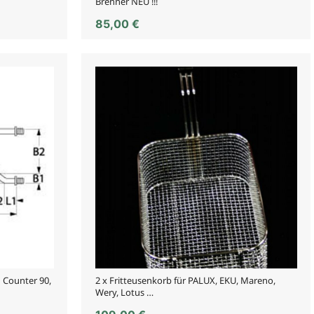
Brenner NEU !!!
85,00
€
 Counter 90,
2 x Fritteusenkorb für PALUX, EKU, Mareno,
Wery, Lotus …