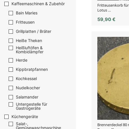
Kaffeemaschinen & Zubehör
Fritteusenkorb fü
Lotus …
Bain Maries
59,90
€
Fritteusen
Grillplatten / Bräter
Heiße Theken
Heißluftöfen &
Kombidämpfer
Herde
Kippbratpfannen
Kochkessel
Nudelkocher
Salamander
Untergestelle für
Gastrogeräte
Küchengeräte
Salat-,
Brennerdeckel 80
Gemüsewaschmaschine