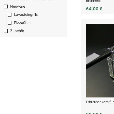
Brenner!!!
Neuware
64,00
€
Lavasteingrills
Pizzaöfen
Zubehör
Fritteusenkorb fü