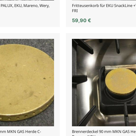
r PALUX, EKU, Mareno, Wery,
Fritteusenkorb für EKU SnackLine 
FRI
59,90
€
 mm MKN GAS Herde C-
Brennerdeckel 90 mm MKN GAS He