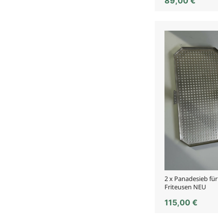
89,00
€
2 x Panadesieb fü
Friteusen NEU
115,00
€