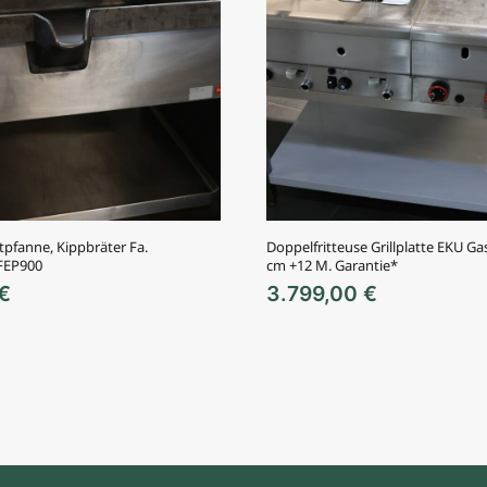
tpfanne, Kippbräter Fa.
Doppelfritteuse Grillplatte EKU G
FEP900
cm +12 M. Garantie*
€
3.799,00
€