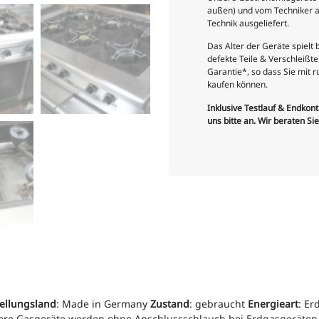
außen) und vom Techniker a
Technik ausgeliefert.
Das Alter der Geräte spielt
defekte Teile & Verschleiß
Garantie*, so dass Sie mit
kaufen können.
Inklusive Testlauf & Endkon
uns bitte an. Wir beraten Si
ellungsland
: Made in Germany
Zustand
: gebraucht
Energieart
: E
ere Gasgeräte werden ohne Anschlussschlauch bei Erdgasgeräten