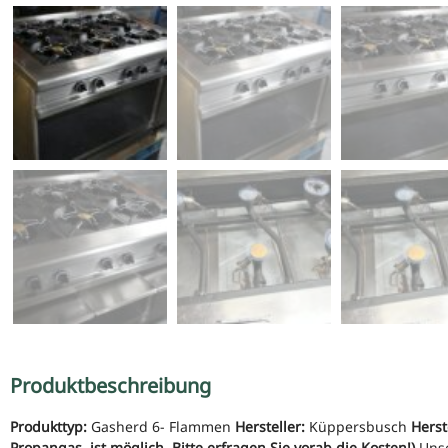
Produktbeschreibung
Produkttyp:
Gasherd 6- Flammen
Hersteller:
Küppersbusch
Herst
Propangas, ist möglich. Bitte erfragen Sie vorab die Kosten!)
Uns