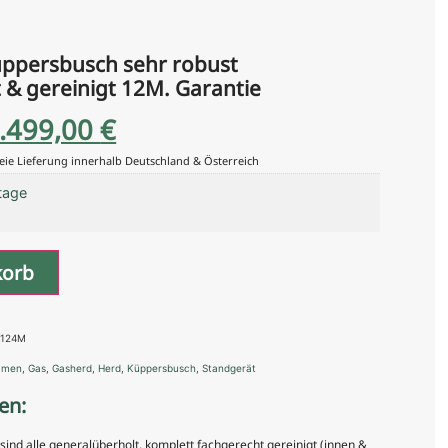
üppersbusch sehr robust
 & gereinigt 12M. Garantie
.499,00
€
eie Lieferung innerhalb Deutschland & Österreich
tage
korb
0124M
mmen
,
Gas
,
Gasherd
,
Herd
,
Küppersbusch
,
Standgerät
en:
nd alle generalüberholt, komplett fachgerecht gereinigt (innen &