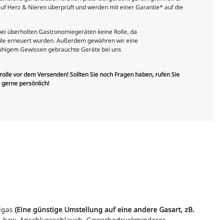
uf Herz & Nieren überprüft und werden mit einer Garantie* auf die
 bei überholten Gastronomiegeräten keine Rolle, da
teile erneuert wurden. Außerdem gewähren wir eine
 ruhigem Gewissen gebrauchte Geräte bei uns
trolle vor dem Versenden! Sollten Sie noch Fragen haben, rufen Sie
e gerne persönlich!
rdgas
(Eine günstige Umstellung auf eine andere Gasart, zB.
, bzw.
Anschlussschlauch, Gewerbedruckminderer,