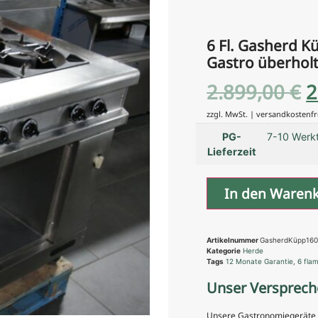
6 Fl. Gasherd K
Gastro überholt
2.899,00
€
2
zzgl. MwSt. | versandkostenfr
PG-
7-10 Werk
Lieferzeit
In den Waren
Artikelnummer
GasherdKüpp16
Kategorie
Herde
Tags
12 Monate Garantie
,
6 fla
Unser Versprech
Unsere Gastronomiegeräte si