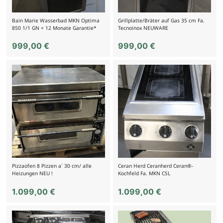
Bain Marie Wasserbad MKN Optima
Grillplatte/Bräter auf Gas 35 cm Fa.
850 1/1 GN + 12 Monate Garantie*
Tecnoinox NEUWARE
999,00
€
999,00
€
Pizzaofen 8 Pizzen a´ 30 cm/ alle
Ceran Herd Ceranherd Ceran®-
Heizungen NEU !
Kochfeld Fa. MKN CSL
1.099,00
€
1.099,00
€