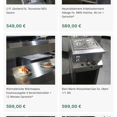
2 Fl. Gasherd Fa. Tecnoinox NEU
Neutralelement Arbeitselemtent
Gastro
Ablage Fa. MKN Hotline, 40 cm +
Garantie*
549,00
€
589,00
€
Wärmebrücke Wärmepass
Bain Marie Wasserbad Gas Fa. Ubert
Essensausgabe 4 Keramikstrahler +
1/1 GN
12 Monate Garantie*
599,00
€
599,00
€