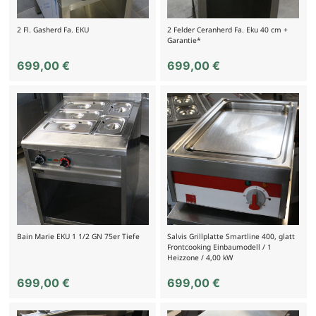
2 Fl. Gasherd Fa. EKU
2 Felder Ceranherd Fa. Eku 40 cm +
Garantie*
699,00
€
699,00
€
Bain Marie EKU 1 1/2 GN 75er Tiefe
Salvis Grillplatte Smartline 400, glatt
Frontcooking Einbaumodell / 1
Heizzone / 4,00 kW
699,00
€
699,00
€