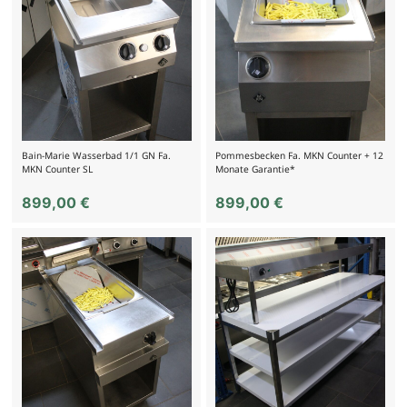
Bain-Marie Wasserbad 1/1 GN Fa.
Pommesbecken Fa. MKN Counter + 12
MKN Counter SL
Monate Garantie*
899,00
€
899,00
€