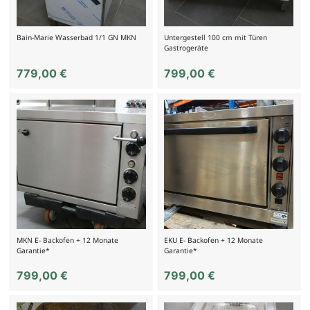
Bain-Marie Wasserbad 1/1 GN MKN
Untergestell 100 cm mit Türen
Gastrogeräte
779,00
€
799,00
€
MKN E- Backofen + 12 Monate
EKU E- Backofen + 12 Monate
Garantie*
Garantie*
799,00
€
799,00
€