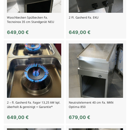
Waschbecken Spülbecken Fa.
2 Fl. Gasherd Fa. EKU
Tecnoinox 35 cm Standgerät NEU
649,00
€
649,00
€
2 – fl. Gasherd Fa. Fagor 13,25 kW kpl.
Neutralelement 40 cm Fa. MKN
überholt & gereinigt + Garantie*
Optima 850
649,00
€
679,00
€