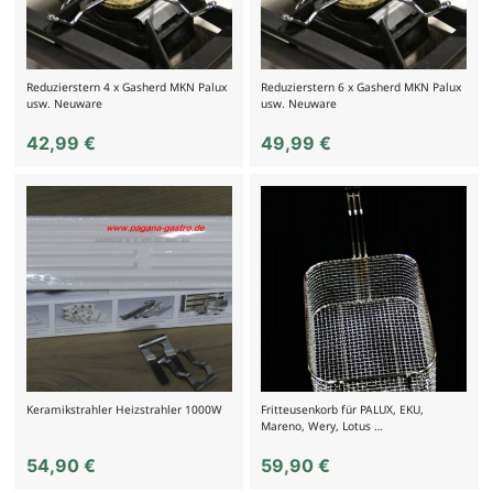
Reduzierstern 4 x Gasherd MKN Palux
Reduzierstern 6 x Gasherd MKN Palux
usw. Neuware
usw. Neuware
42,99
€
49,99
€
Keramikstrahler Heizstrahler 1000W
Fritteusenkorb für PALUX, EKU,
Mareno, Wery, Lotus …
54,90
€
59,90
€