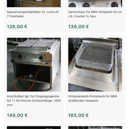
Speisetransportbehälter Fa. Luchs AF
Spritzschutz für MKN Grillplatte 50 cm
7 Frontlader
z.B. Counter SL Neu
129,00
€
139,00
€
Anschlußset kpl. für Propangasgeräte
Fritteusenkorb Frittierkorb für MKN
für 11 KG Flasche Schlauchlänge: 2000
Großbecken Neuware
mm
149,00
€
165,00
€