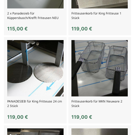
2 x Panadesieb für
Fritteusenkorb für King Fritteuse 1
Küppersbusch/Krefft Friteusen NEU
Stück
115,00
€
119,00
€
PANADESIEB für King Fritteuse 24 cm
Fritteusenkorb für MKN Neuware 2
2 Stück
Stück
119,00
€
119,00
€