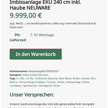
Imbissanlage EKU 240 cm inkl.
Haube NEUWARE
9.999,00
€
zzgl. MwSt. | versandkostenfreie Lieferung innerhalb Deutschland &
Österreich
PG-
7-10 Werktage
Lieferzeit
In den Warenkorb
Artikelnummer
ImbissanlageEKU05022021
Kategorie
Imbiss & Gastroküchen
Tags
1/1 GN
,
1/4 GN
,
12 Monate Garantie
,
Bain Marie
,
Bräter
,
Deckel
,
EKU
,
Elektro
,
Fettauffangschublade
,
Friteuse
,
Imbiss
,
Imbissanlage
,
Körbe
,
Lochblech
,
Spritzschutz
,
Standgerät
,
Strom
Unser Versprechen:
Unsere Gastronomiegeräte sind alle generalüberholt, komplett