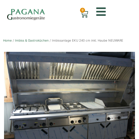
0
Home
/
Imbiss & Gastroküchen
/ Imbissanlage EKU 240 cm inkl. Haube NEUWARE