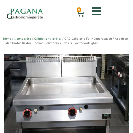
0
Home
/
Kochgeräte
/
Grillplatten / Bräter
/ GAS-Grillplatte Fa. Küppersbusch / Ascobloc
– Multibräter Braten Kochen Schmoren auch als Elektro verfügbar!