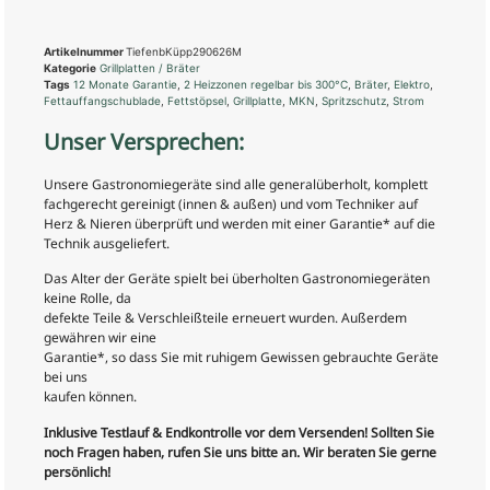
Artikelnummer
TiefenbKüpp290626M
Kategorie
Grillplatten / Bräter
Tags
12 Monate Garantie
,
2 Heizzonen regelbar bis 300°C
,
Bräter
,
Elektro
,
Fettauffangschublade
,
Fettstöpsel
,
Grillplatte
,
MKN
,
Spritzschutz
,
Strom
Unser Versprechen:
Unsere Gastronomiegeräte sind alle generalüberholt, komplett
fachgerecht gereinigt (innen & außen) und vom Techniker auf
Herz & Nieren überprüft und werden mit einer Garantie* auf die
Technik ausgeliefert.
Das Alter der Geräte spielt bei überholten Gastronomiegeräten
keine Rolle, da
defekte Teile & Verschleißteile erneuert wurden. Außerdem
gewähren wir eine
Garantie*, so dass Sie mit ruhigem Gewissen gebrauchte Geräte
bei uns
kaufen können.
Inklusive Testlauf & Endkontrolle vor dem Versenden! Sollten Sie
noch Fragen haben, rufen Sie uns bitte an. Wir beraten Sie gerne
persönlich!