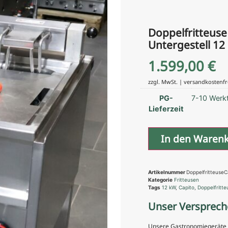
Doppelfritteuse 
Untergestell 12
1.599,00
€
zzgl. MwSt. | versandkostenfr
PG-
7-10 Werk
Lieferzeit
In den Waren
Artikelnummer
Doppelfritteuse
Kategorie
Fritteusen
Tags
12 kW
,
Capito
,
Doppelfritte
Unser Versprech
Unsere Gastronomiegeräte si