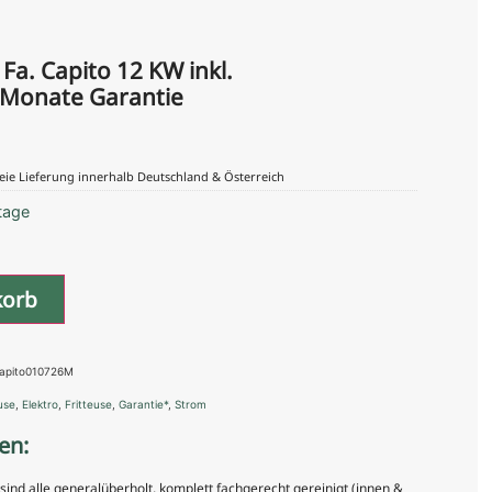
Fa. Capito 12 KW inkl.
 Monate Garantie
eie Lieferung innerhalb Deutschland & Österreich
tage
korb
Capito010726M
use
,
Elektro
,
Fritteuse
,
Garantie*
,
Strom
en:
nd alle generalüberholt, komplett fachgerecht gereinigt (innen &