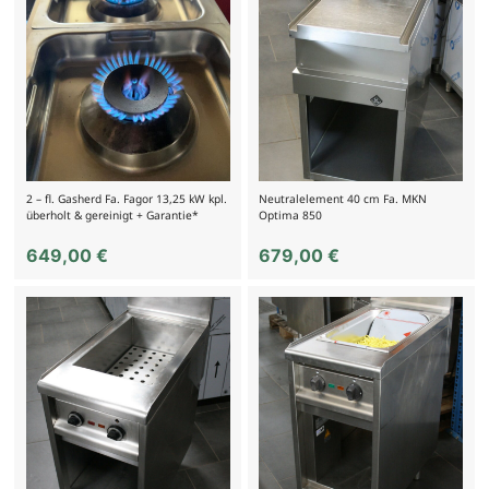
2 – fl. Gasherd Fa. Fagor 13,25 kW kpl.
Neutralelement 40 cm Fa. MKN
überholt & gereinigt + Garantie*
Optima 850
649,00
€
679,00
€