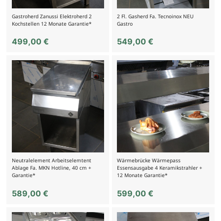
Gastroherd Zanussi Elektroherd 2
2 Fl. Gasherd Fa. Tecnoinox NEU
Kochstellen 12 Monate Garantie*
Gastro
499,00
€
549,00
€
Neutralelement Arbeitselemtent
Wärmebrücke Wärmepass
Ablage Fa. MKN Hotline, 40 cm +
Essensausgabe 4 Keramikstrahler +
Garantie*
12 Monate Garantie*
589,00
€
599,00
€