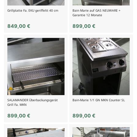
Grillplatte Fa. EKU geriffeltt 40 cm
Bain Marie auf GAS NEUWARE +
Garantie 12 Monate
849,00
€
899,00
€
SALAMANDER Überbackungsgerät
Bain-Marie 1/1 GN MKN Counter SL
Grill Fa. MKN
899,00
€
899,00
€