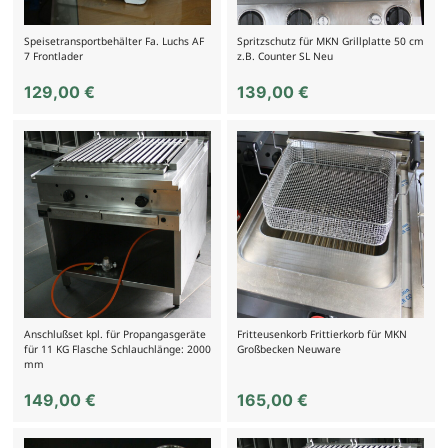
Speisetransportbehälter Fa. Luchs AF
Spritzschutz für MKN Grillplatte 50 cm
7 Frontlader
z.B. Counter SL Neu
129,00
€
139,00
€
Anschlußset kpl. für Propangasgeräte
Fritteusenkorb Frittierkorb für MKN
für 11 KG Flasche Schlauchlänge: 2000
Großbecken Neuware
mm
149,00
€
165,00
€