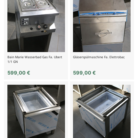
Bain Marie Wasserbad Gas Fa. Ubert
Gläserspülmaschine Fa. Elettrobar,
1/1 GN
599,00
€
599,00
€