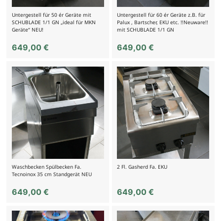
Untergestell für 50 ér Geräte mit
Untergestell für 60 ér Geräte z.B. für
SCHUBLADE 1/1 GN „ideal für MKN
Palux , Bartscher, EKU etc. !!Neuware!!
Geräte“ NEU!
mit SCHUBLADE 1/1 GN
649,00
€
649,00
€
Waschbecken Spülbecken Fa.
2 Fl. Gasherd Fa. EKU
Tecnoinox 35 cm Standgerät NEU
649,00
€
649,00
€