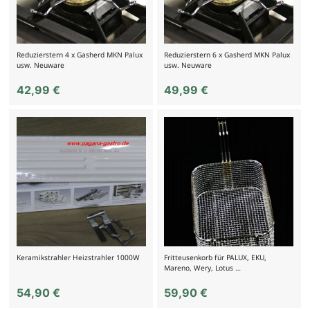
Reduzierstern 4 x Gasherd MKN Palux
Reduzierstern 6 x Gasherd MKN Palux
usw. Neuware
usw. Neuware
42,99
€
49,99
€
Keramikstrahler Heizstrahler 1000W
Fritteusenkorb für PALUX, EKU,
Mareno, Wery, Lotus …
54,90
€
59,90
€