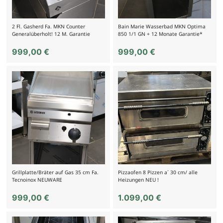
2 Fl. Gasherd Fa. MKN Counter
Bain Marie Wasserbad MKN Optima
Generalüberholt! 12 M. Garantie
850 1/1 GN + 12 Monate Garantie*
999,00
€
999,00
€
Grillplatte/Bräter auf Gas 35 cm Fa.
Pizzaofen 8 Pizzen a´ 30 cm/ alle
Tecnoinox NEUWARE
Heizungen NEU !
999,00
€
1.099,00
€