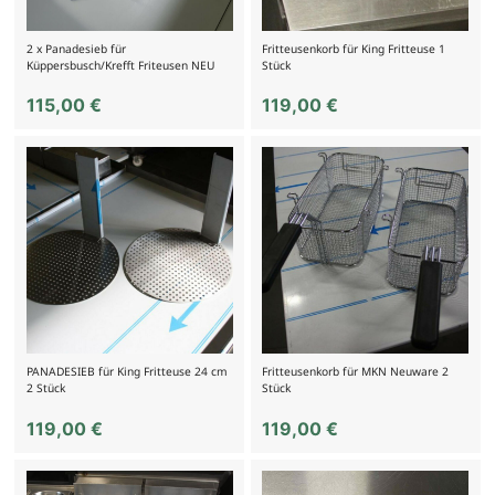
2 x Panadesieb für
Fritteusenkorb für King Fritteuse 1
Küppersbusch/Krefft Friteusen NEU
Stück
115,00
€
119,00
€
PANADESIEB für King Fritteuse 24 cm
Fritteusenkorb für MKN Neuware 2
2 Stück
Stück
119,00
€
119,00
€