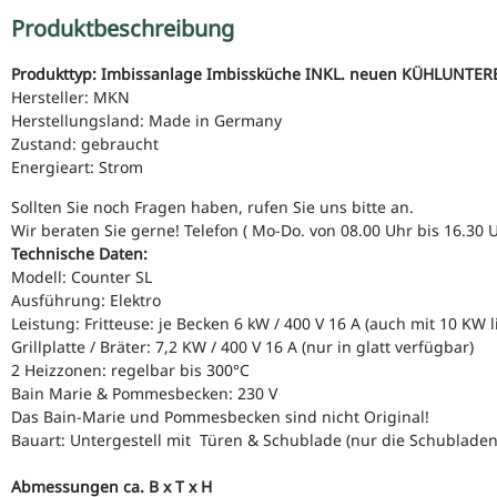
Produktbeschreibung
Produkttyp: Imbissanlage Imbissküche INKL. neuen KÜHLUNTE
Hersteller: MKN
Herstellungsland: Made in Germany
Zustand: gebraucht
Energieart: Strom
Sollten Sie noch Fragen haben, rufen Sie uns bitte an.
Wir beraten Sie gerne! Telefon ( Mo-Do. von 08.00 Uhr bis 16.30 U
Technische Daten:
Modell: Counter SL
Ausführung: Elektro
Leistung: Fritteuse: je Becken 6 kW / 400 V 16 A (auch mit 10 KW l
Grillplatte / Bräter: 7,2 KW / 400 V 16 A (nur in glatt verfügbar)
2 Heizzonen: regelbar bis 300°C
Bain Marie & Pommesbecken: 230 V
Das Bain-Marie und Pommesbecken sind nicht Original!
Bauart: Untergestell mit Türen & Schublade (nur die Schubladen
Abmessungen ca. B x T x H