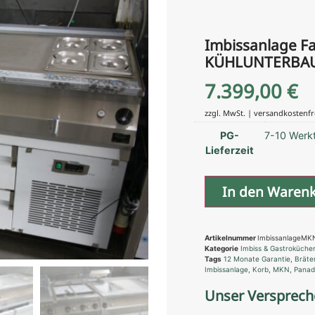
Imbissanlage F
KÜHLUNTERBA
7.399,00
€
zzgl. MwSt. | versandkostenfr
PG-
7-10 Werk
Lieferzeit
In den Waren
Artikelnummer
ImbissanlageM
Kategorie
Imbiss & Gastroküche
Tags
12 Monate Garantie
,
Bräte
Imbissanlage
,
Korb
,
MKN
,
Panad
Unser Versprech