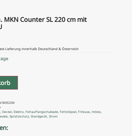
a. MKN Counter SL 220 cm mit
U
eie Lieferung innerhalb Deutschland & Österreich
tage
korb
KN160522M
n
r
,
Deckel
,
Elektro
,
Fettauffangschublade
,
Fettstöpsel
,
Friteuse
,
Imbiss
,
esieb
,
Spriztzschutz
,
Standgerät
,
Strom
en: