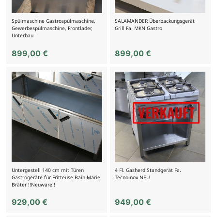
Spülmaschine Gastrospülmaschine,
SALAMANDER Überbackungsgerät
Gewerbespülmaschine, Frontlader,
Grill Fa. MKN Gastro
Unterbau
899,00
€
899,00
€
Untergestell 140 cm mit Türen
4 Fl. Gasherd Standgerät Fa.
Gastrogeräte für Fritteuse Bain-Marie
Tecnoinox NEU
Bräter !!Neuware!!
929,00
€
949,00
€