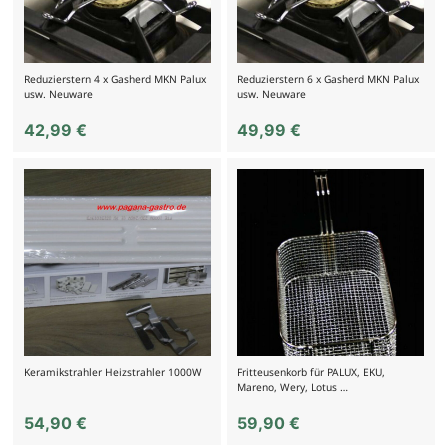
Reduzierstern 4 x Gasherd MKN Palux
Reduzierstern 6 x Gasherd MKN Palux
usw. Neuware
usw. Neuware
42,99
€
49,99
€
Keramikstrahler Heizstrahler 1000W
Fritteusenkorb für PALUX, EKU,
Mareno, Wery, Lotus …
54,90
€
59,90
€