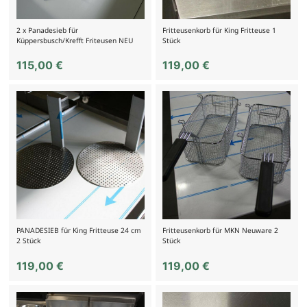
2 x Panadesieb für
Fritteusenkorb für King Fritteuse 1
Küppersbusch/Krefft Friteusen NEU
Stück
115,00
€
119,00
€
PANADESIEB für King Fritteuse 24 cm
Fritteusenkorb für MKN Neuware 2
2 Stück
Stück
119,00
€
119,00
€