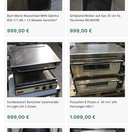
Bain Marie Wasserbad MKN Optima
Grillplatte/Bräter auf Gas 35 cm Fa.
850 1/1 GN + 12 Monate Garantie*
Tecnoinox NEUWARE
999,00
€
999,00
€
Sonderpreis!! Bartscher Salamander
Pizzaofen 8 Pizzen a´ 30 cm/ alle
Hi-Light-Lift 3 Zonen
Heizungen NEU !
999,00
€
1.099,00
€