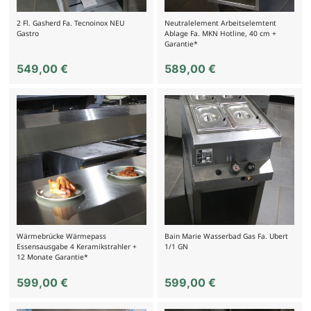
2 Fl. Gasherd Fa. Tecnoinox NEU
Neutralelement Arbeitselemtent
Gastro
Ablage Fa. MKN Hotline, 40 cm +
Garantie*
549,00
€
589,00
€
Wärmebrücke Wärmepass
Bain Marie Wasserbad Gas Fa. Ubert
Essensausgabe 4 Keramikstrahler +
1/1 GN
12 Monate Garantie*
599,00
€
599,00
€