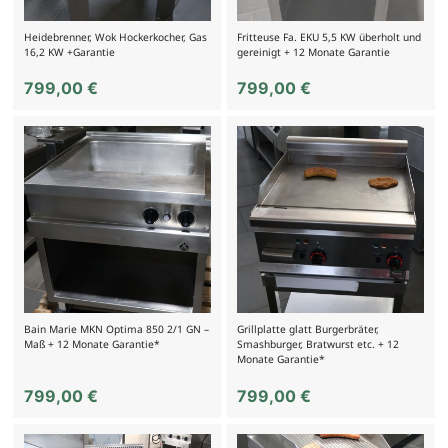
Heidebrenner, Wok Hockerkocher, Gas
Fritteuse Fa. EKU 5,5 KW überholt und
16,2 KW +Garantie
gereinigt + 12 Monate Garantie
799,00
€
799,00
€
Bain Marie MKN Optima 850 2/1 GN –
Grillplatte glatt Burgerbräter,
Maß + 12 Monate Garantie*
Smashburger, Bratwurst etc. + 12
Monate Garantie*
799,00
€
799,00
€