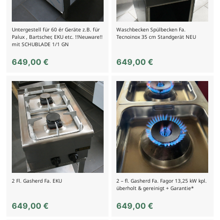
Untergestell für 60 ér Geräte z.B. für
Waschbecken Spülbecken Fa.
Palux , Bartscher, EKU etc. !!Neuware!!
Tecnoinox 35 cm Standgerät NEU
mit SCHUBLADE 1/1 GN
649,00
€
649,00
€
2 Fl. Gasherd Fa. EKU
2 – fl. Gasherd Fa. Fagor 13,25 kW kpl.
überholt & gereinigt + Garantie*
649,00
€
649,00
€