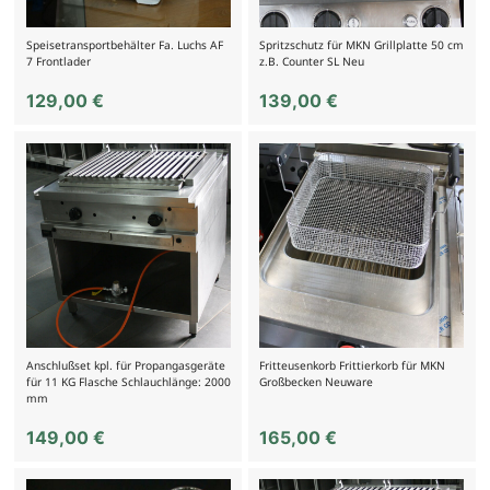
Speisetransportbehälter Fa. Luchs AF
Spritzschutz für MKN Grillplatte 50 cm
7 Frontlader
z.B. Counter SL Neu
129,00
€
139,00
€
Anschlußset kpl. für Propangasgeräte
Fritteusenkorb Frittierkorb für MKN
für 11 KG Flasche Schlauchlänge: 2000
Großbecken Neuware
mm
149,00
€
165,00
€