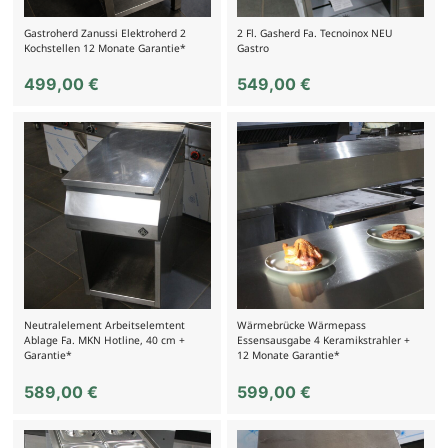
Gastroherd Zanussi Elektroherd 2
2 Fl. Gasherd Fa. Tecnoinox NEU
Kochstellen 12 Monate Garantie*
Gastro
499,00
€
549,00
€
Neutralelement Arbeitselemtent
Wärmebrücke Wärmepass
Ablage Fa. MKN Hotline, 40 cm +
Essensausgabe 4 Keramikstrahler +
Garantie*
12 Monate Garantie*
589,00
€
599,00
€