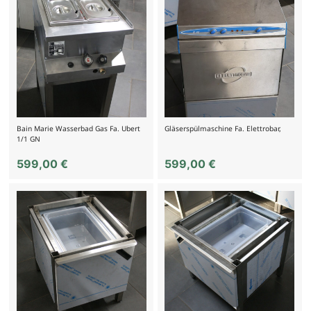
Bain Marie Wasserbad Gas Fa. Ubert
Gläserspülmaschine Fa. Elettrobar,
1/1 GN
599,00
€
599,00
€