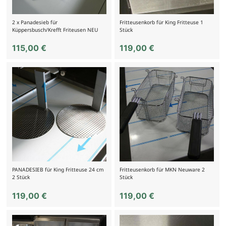
2 x Panadesieb für
Fritteusenkorb für King Fritteuse 1
Küppersbusch/Krefft Friteusen NEU
Stück
115,00
€
119,00
€
PANADESIEB für King Fritteuse 24 cm
Fritteusenkorb für MKN Neuware 2
2 Stück
Stück
119,00
€
119,00
€