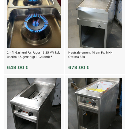
2 – fl. Gasherd Fa. Fagor 13,25 kW kpl.
Neutralelement 40 cm Fa. MKN
überholt & gereinigt + Garantie*
Optima 850
649,00
€
679,00
€