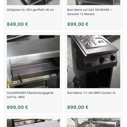
Grillplatte Fa. EKU geriffeltt 40 cm
Bain Marie auf GAS NEUWARE +
Garantie 12 Monate
849,00
€
899,00
€
SALAMANDER Überbackungsgerät
Bain-Marie 1/1 GN MKN Counter SL
Grill Fa. MKN
899,00
€
899,00
€