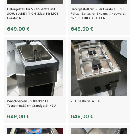
Untergestell für 50 ér Geräte mit
Untergestell für 60 ér Geräte z.B. für
SCHUBLADE 1/1 GN „ideal für MKN
Palux , Bartscher, EKU etc. !!Neuware!!
Geräte“ NEU!
mit SCHUBLADE 1/1 GN
649,00
€
649,00
€
Waschbecken Spülbecken Fa.
2 Fl. Gasherd Fa. EKU
Tecnoinox 35 cm Standgerät NEU
649,00
€
649,00
€