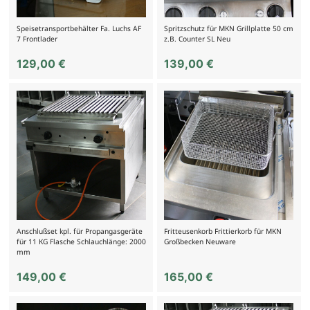
Speisetransportbehälter Fa. Luchs AF
Spritzschutz für MKN Grillplatte 50 cm
7 Frontlader
z.B. Counter SL Neu
129,00
€
139,00
€
Anschlußset kpl. für Propangasgeräte
Fritteusenkorb Frittierkorb für MKN
für 11 KG Flasche Schlauchlänge: 2000
Großbecken Neuware
mm
149,00
€
165,00
€