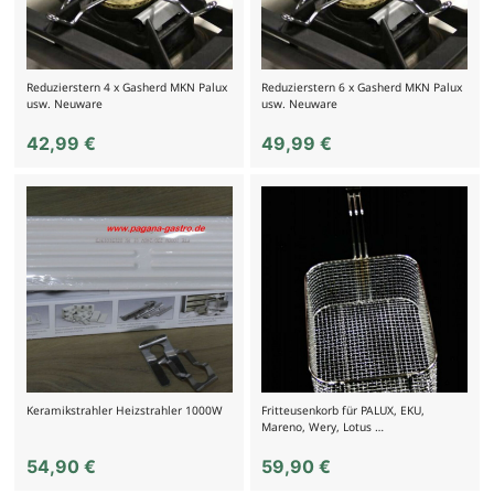
Reduzierstern 4 x Gasherd MKN Palux
Reduzierstern 6 x Gasherd MKN Palux
usw. Neuware
usw. Neuware
42,99
€
49,99
€
Keramikstrahler Heizstrahler 1000W
Fritteusenkorb für PALUX, EKU,
Mareno, Wery, Lotus …
54,90
€
59,90
€