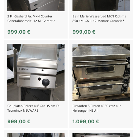
2 Fl. Gasherd Fa. MKN Counter
Bain Marie Wasserbad MKN Optima
Generalüberholt! 12 M. Garantie
850 1/1 GN + 12 Monate Garantie*
999,00
€
999,00
€
Grillplatte/Bräter auf Gas 35 cm Fa.
Pizzaofen 8 Pizzen a´ 30 cm/ alle
Tecnoinox NEUWARE
Heizungen NEU !
999,00
€
1.099,00
€