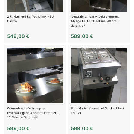
2 Fl. Gasherd Fa. Tecnoinox NEU
Neutralelement Arbeitselemtent
Gastro
Ablage Fa. MKN Hotline, 40 cm +
Garantie*
549,00
€
589,00
€
Wärmebrücke Wärmepass
Bain Marie Wasserbad Gas Fa. Ubert
Essensausgabe 4 Keramikstrahler +
1/1 GN
12 Monate Garantie*
599,00
€
599,00
€