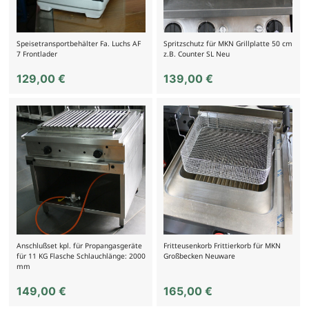
Speisetransportbehälter Fa. Luchs AF
Spritzschutz für MKN Grillplatte 50 cm
7 Frontlader
z.B. Counter SL Neu
129,00
€
139,00
€
Anschlußset kpl. für Propangasgeräte
Fritteusenkorb Frittierkorb für MKN
für 11 KG Flasche Schlauchlänge: 2000
Großbecken Neuware
mm
149,00
€
165,00
€