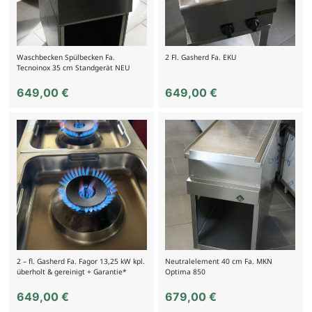
Waschbecken Spülbecken Fa.
2 Fl. Gasherd Fa. EKU
Tecnoinox 35 cm Standgerät NEU
649,00
€
649,00
€
2 – fl. Gasherd Fa. Fagor 13,25 kW kpl.
Neutralelement 40 cm Fa. MKN
überholt & gereinigt + Garantie*
Optima 850
649,00
€
679,00
€