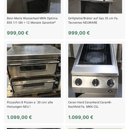
Bain Marie Wasserbad MKN Optima
Grillplatte/Bräter auf Gas 35 cm Fa.
850 1/1 GN + 12 Monate Garantie*
Tecnoinox NEUWARE
999,00
€
999,00
€
Pizzaofen 8 Pizzen a´ 30 cm/ alle
Ceran Herd Ceranherd Ceran®-
Heizungen NEU !
Kochfeld Fa. MKN CSL
1.099,00
€
1.099,00
€