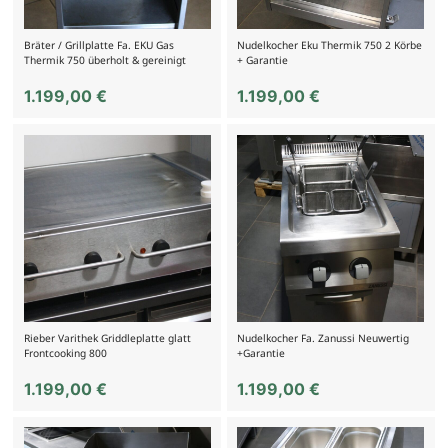
Bräter / Grillplatte Fa. EKU Gas
Nudelkocher Eku Thermik 750 2 Körbe
Thermik 750 überholt & gereinigt
+ Garantie
1.199,00
€
1.199,00
€
Rieber Varithek Griddleplatte glatt
Nudelkocher Fa. Zanussi Neuwertig
Frontcooking 800
+Garantie
1.199,00
€
1.199,00
€