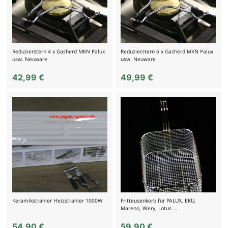
Reduzierstern 4 x Gasherd MKN Palux
Reduzierstern 6 x Gasherd MKN Palux
usw. Neuware
usw. Neuware
42,99
€
49,99
€
Keramikstrahler Heizstrahler 1000W
Fritteusenkorb für PALUX, EKU,
Mareno, Wery, Lotus …
54,90
€
59,90
€