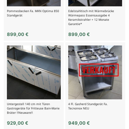
Pommesbecken Fa. MKN Optima 850
Edelstahltisch mit Wärmebrücke
Standgerät
Wärmepass Essensausgabe 4
Keramikstrahler + 12 Monate
Garantie*
899,00
€
899,00
€
Untergestell 140 cm mit Türen
4 Fl. Gasherd Standgerät Fa.
Gastrogeräte für Fritteuse Bain-Marie
Tecnoinox NEU
Bräter !!Neuware!!
929,00
€
949,00
€