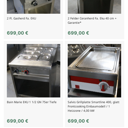
2 Fl. Gasherd Fa. EKU
2 Felder Ceranherd Fa. Eku 40 cm +
Garantie*
699,00
€
699,00
€
Bain Marie EKU 1 1/2 GN 75er Tiefe
Salvis Grillplatte Smartline 400, glatt
Frontcooking Einbaumodell / 1
Heizzone / 4,00 kW
699,00
€
699,00
€