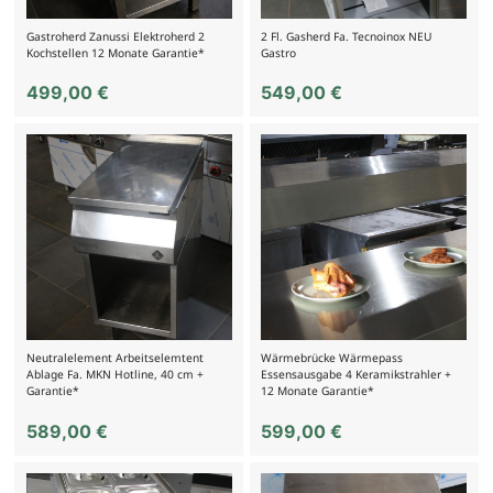
Gastroherd Zanussi Elektroherd 2
2 Fl. Gasherd Fa. Tecnoinox NEU
Kochstellen 12 Monate Garantie*
Gastro
499,00
€
549,00
€
Neutralelement Arbeitselemtent
Wärmebrücke Wärmepass
Ablage Fa. MKN Hotline, 40 cm +
Essensausgabe 4 Keramikstrahler +
Garantie*
12 Monate Garantie*
589,00
€
599,00
€