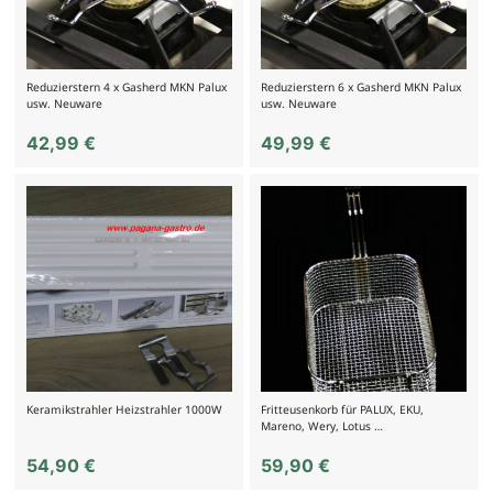
Reduzierstern 4 x Gasherd MKN Palux
Reduzierstern 6 x Gasherd MKN Palux
usw. Neuware
usw. Neuware
42,99
€
49,99
€
Keramikstrahler Heizstrahler 1000W
Fritteusenkorb für PALUX, EKU,
Mareno, Wery, Lotus …
54,90
€
59,90
€