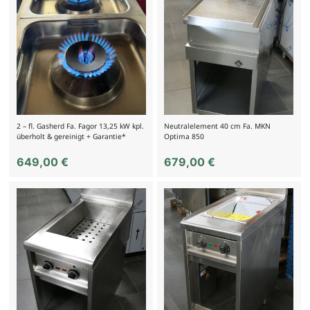
2 – fl. Gasherd Fa. Fagor 13,25 kW kpl.
Neutralelement 40 cm Fa. MKN
überholt & gereinigt + Garantie*
Optima 850
649,00
€
679,00
€