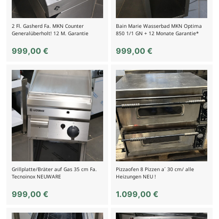
2 Fl. Gasherd Fa. MKN Counter
Bain Marie Wasserbad MKN Optima
Generalüberholt! 12 M. Garantie
850 1/1 GN + 12 Monate Garantie*
999,00
€
999,00
€
Grillplatte/Bräter auf Gas 35 cm Fa.
Pizzaofen 8 Pizzen a´ 30 cm/ alle
Tecnoinox NEUWARE
Heizungen NEU !
999,00
€
1.099,00
€