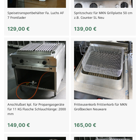
Speisetransportbehälter Fa. Luchs AF
Spritzschutz für MKN Grillplatte 50 cm
7 Frontlader
z.B. Counter SL Neu
129,00
€
139,00
€
Anschlußset kpl. für Propangasgeräte
Fritteusenkorb Frittierkorb für MKN
für 11 KG Flasche Schlauchlänge: 2000
Großbecken Neuware
mm
149,00
€
165,00
€