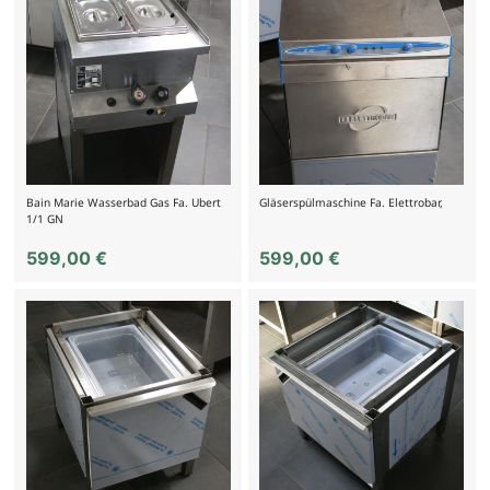
Bain Marie Wasserbad Gas Fa. Ubert
Gläserspülmaschine Fa. Elettrobar,
1/1 GN
599,00
€
599,00
€