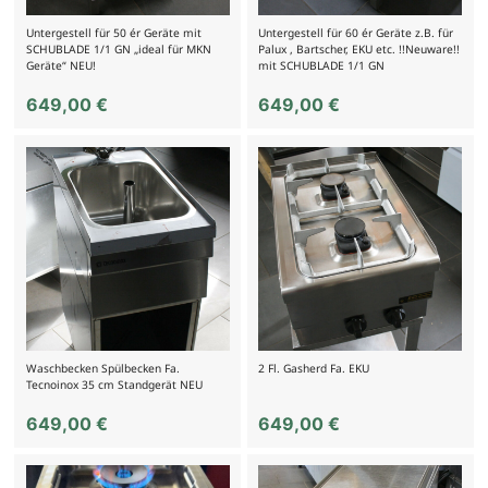
Untergestell für 50 ér Geräte mit
Untergestell für 60 ér Geräte z.B. für
SCHUBLADE 1/1 GN „ideal für MKN
Palux , Bartscher, EKU etc. !!Neuware!!
Geräte“ NEU!
mit SCHUBLADE 1/1 GN
649,00
€
649,00
€
Waschbecken Spülbecken Fa.
2 Fl. Gasherd Fa. EKU
Tecnoinox 35 cm Standgerät NEU
649,00
€
649,00
€