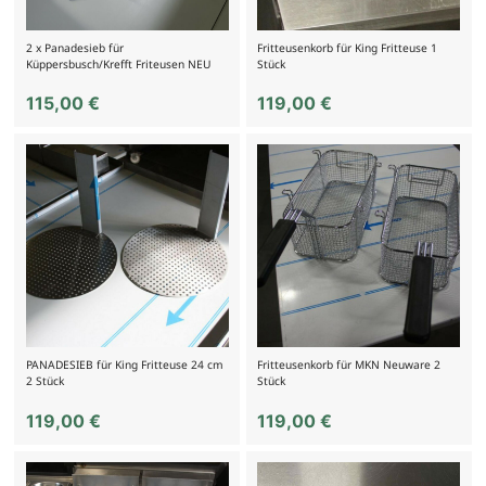
2 x Panadesieb für
Fritteusenkorb für King Fritteuse 1
Küppersbusch/Krefft Friteusen NEU
Stück
115,00
€
119,00
€
PANADESIEB für King Fritteuse 24 cm
Fritteusenkorb für MKN Neuware 2
2 Stück
Stück
119,00
€
119,00
€