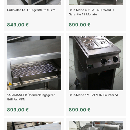
Grillplatte Fa. EKU geriffeltt 40 cm
Bain Marie auf GAS NEUWARE +
Garantie 12 Monate
849,00
€
899,00
€
SALAMANDER Überbackungsgerät
Bain-Marie 1/1 GN MKN Counter SL
Grill Fa. MKN
899,00
€
899,00
€