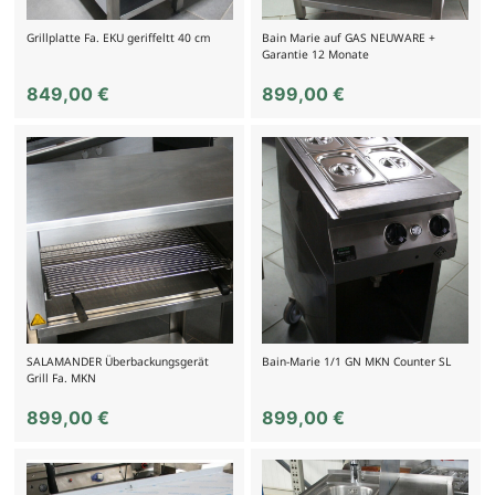
Grillplatte Fa. EKU geriffeltt 40 cm
Bain Marie auf GAS NEUWARE +
Garantie 12 Monate
849,00
€
899,00
€
SALAMANDER Überbackungsgerät
Bain-Marie 1/1 GN MKN Counter SL
Grill Fa. MKN
899,00
€
899,00
€