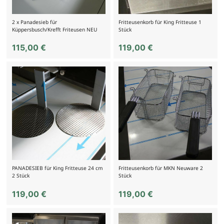
2 x Panadesieb für
Fritteusenkorb für King Fritteuse 1
Küppersbusch/Krefft Friteusen NEU
Stück
115,00
€
119,00
€
PANADESIEB für King Fritteuse 24 cm
Fritteusenkorb für MKN Neuware 2
2 Stück
Stück
119,00
€
119,00
€