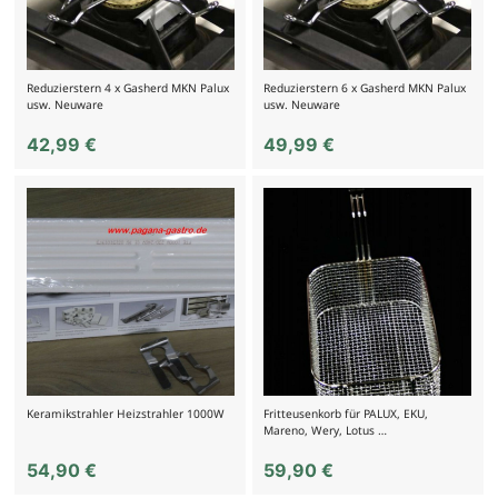
Reduzierstern 4 x Gasherd MKN Palux
Reduzierstern 6 x Gasherd MKN Palux
usw. Neuware
usw. Neuware
42,99
€
49,99
€
Keramikstrahler Heizstrahler 1000W
Fritteusenkorb für PALUX, EKU,
Mareno, Wery, Lotus …
54,90
€
59,90
€