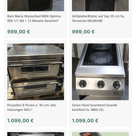
Bain Marie Wasserbad MKN Optima
Grillplatte/Bräter auf Gas 35 cm Fa.
850 1/1 GN + 12 Monate Garantie*
Tecnoinox NEUWARE
999,00
€
999,00
€
Pizzaofen 8 Pizzen a´ 30 cm/ alle
Ceran Herd Ceranherd Ceran®-
Heizungen NEU !
Kochfeld Fa. MKN CSL
1.099,00
€
1.099,00
€