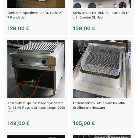
Speisetransportbehälter Fa. Luchs AF
Spritzschutz für MKN Grillplatte 50 cm
7 Frontlader
z.B. Counter SL Neu
129,00
€
139,00
€
Anschlußset kpl. für Propangasgeräte
Fritteusenkorb Frittierkorb für MKN
für 11 KG Flasche Schlauchlänge: 2000
Großbecken Neuware
mm
149,00
€
165,00
€