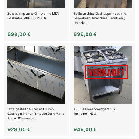
Schaschlikpfanne Grillpfanne MKN
Spülmaschine Gastrospülmaschine,
Gasbräter MKN COUNTER
Gewerbespülmaschine, Frontlader,
Unterbau
899,00
€
899,00
€
Untergestell 140 cm mit Türen
4 Fl. Gasherd Standgerät Fa.
Gastrogeräte für Fritteuse Bain-Marie
Tecnoinox NEU
Bräter !!Neuware!!
929,00
€
949,00
€