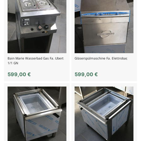
Bain Marie Wasserbad Gas Fa. Ubert
Gläserspülmaschine Fa. Elettrobar,
1/1 GN
599,00
€
599,00
€