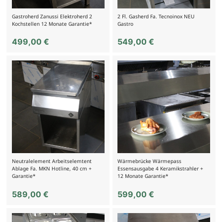
Gastroherd Zanussi Elektroherd 2
2 Fl. Gasherd Fa. Tecnoinox NEU
Kochstellen 12 Monate Garantie*
Gastro
499,00
€
549,00
€
Neutralelement Arbeitselemtent
Wärmebrücke Wärmepass
Ablage Fa. MKN Hotline, 40 cm +
Essensausgabe 4 Keramikstrahler +
Garantie*
12 Monate Garantie*
589,00
€
599,00
€