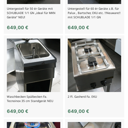
Untergestell für 50 ér Geräte mit
Untergestell für 60 ér Geräte z.B. für
SCHUBLADE 1/1 GN „ideal für MKN
Palux , Bartscher, EKU etc. !!Neuware!!
Geräte“ NEU!
mit SCHUBLADE 1/1 GN
649,00
€
649,00
€
Waschbecken Spülbecken Fa.
2 Fl. Gasherd Fa. EKU
Tecnoinox 35 cm Standgerät NEU
649,00
€
649,00
€