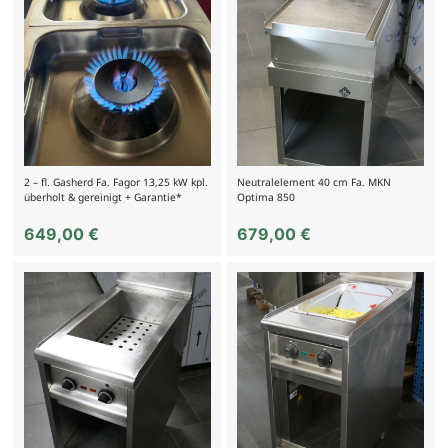
2 – fl. Gasherd Fa. Fagor 13,25 kW kpl.
Neutralelement 40 cm Fa. MKN
überholt & gereinigt + Garantie*
Optima 850
649,00
€
679,00
€