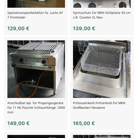
Speisetransportbehälter Fa. Luchs AF
Spritzschutz für MKN Grillplatte 50 cm
7 Frontlader
z.B. Counter SL Neu
129,00
€
139,00
€
Anschlußset kpl. für Propangasgeräte
Fritteusenkorb Frittierkorb für MKN
für 11 KG Flasche Schlauchlänge: 2000
Großbecken Neuware
mm
149,00
€
165,00
€