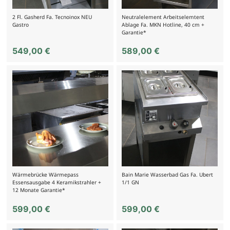
2 Fl. Gasherd Fa. Tecnoinox NEU
Neutralelement Arbeitselemtent
Gastro
Ablage Fa. MKN Hotline, 40 cm +
Garantie*
549,00
€
589,00
€
Wärmebrücke Wärmepass
Bain Marie Wasserbad Gas Fa. Ubert
Essensausgabe 4 Keramikstrahler +
1/1 GN
12 Monate Garantie*
599,00
€
599,00
€