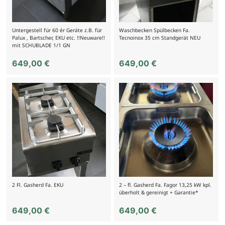
Untergestell für 60 ér Geräte z.B. für
Waschbecken Spülbecken Fa.
Palux , Bartscher, EKU etc. !!Neuware!!
Tecnoinox 35 cm Standgerät NEU
mit SCHUBLADE 1/1 GN
649,00
€
649,00
€
2 Fl. Gasherd Fa. EKU
2 – fl. Gasherd Fa. Fagor 13,25 kW kpl.
überholt & gereinigt + Garantie*
649,00
€
649,00
€