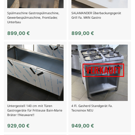
Spülmaschine Gastrospülmaschine,
SALAMANDER Überbackungsgerät
Gewerbespülmaschine, Frontlader,
Grill Fa. MKN Gastro
Unterbau
899,00
€
899,00
€
Untergestell 140 cm mit Türen
4 Fl. Gasherd Standgerät Fa.
Gastrogeräte für Fritteuse Bain-Marie
Tecnoinox NEU
Bräter !!Neuware!!
929,00
€
949,00
€