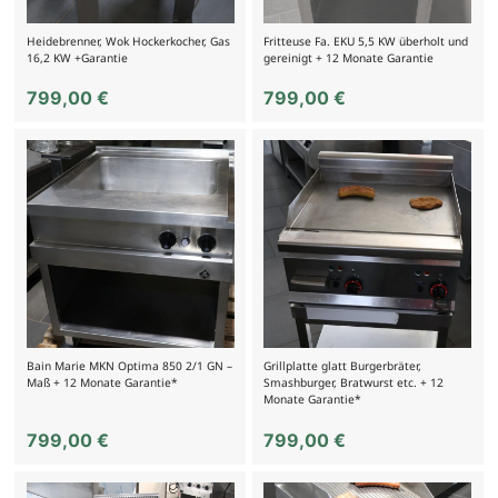
Heidebrenner, Wok Hockerkocher, Gas
Fritteuse Fa. EKU 5,5 KW überholt und
16,2 KW +Garantie
gereinigt + 12 Monate Garantie
799,00
€
799,00
€
Bain Marie MKN Optima 850 2/1 GN –
Grillplatte glatt Burgerbräter,
Maß + 12 Monate Garantie*
Smashburger, Bratwurst etc. + 12
Monate Garantie*
799,00
€
799,00
€