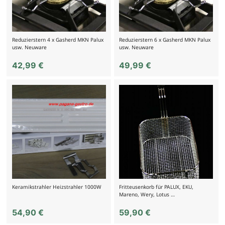
Reduzierstern 4 x Gasherd MKN Palux
Reduzierstern 6 x Gasherd MKN Palux
usw. Neuware
usw. Neuware
42,99
€
49,99
€
Keramikstrahler Heizstrahler 1000W
Fritteusenkorb für PALUX, EKU,
Mareno, Wery, Lotus …
54,90
€
59,90
€