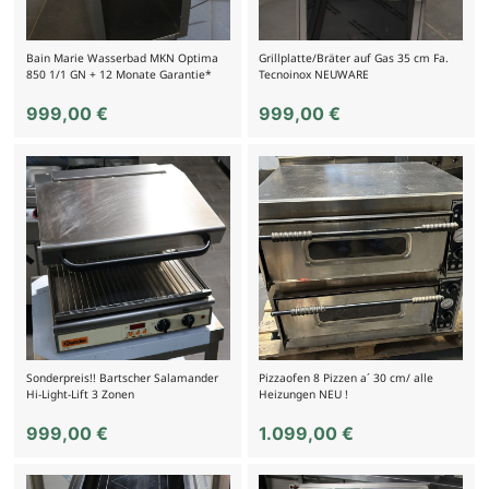
Bain Marie Wasserbad MKN Optima
Grillplatte/Bräter auf Gas 35 cm Fa.
850 1/1 GN + 12 Monate Garantie*
Tecnoinox NEUWARE
999,00
€
999,00
€
Sonderpreis!! Bartscher Salamander
Pizzaofen 8 Pizzen a´ 30 cm/ alle
Hi-Light-Lift 3 Zonen
Heizungen NEU !
999,00
€
1.099,00
€