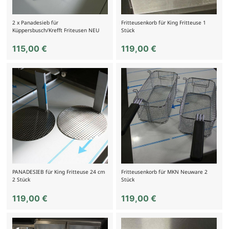
2 x Panadesieb für
Fritteusenkorb für King Fritteuse 1
Küppersbusch/Krefft Friteusen NEU
Stück
115,00
€
119,00
€
PANADESIEB für King Fritteuse 24 cm
Fritteusenkorb für MKN Neuware 2
2 Stück
Stück
119,00
€
119,00
€