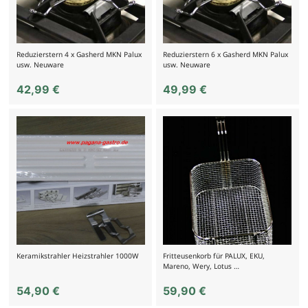
Reduzierstern 4 x Gasherd MKN Palux
Reduzierstern 6 x Gasherd MKN Palux
usw. Neuware
usw. Neuware
42,99
€
49,99
€
Keramikstrahler Heizstrahler 1000W
Fritteusenkorb für PALUX, EKU,
Mareno, Wery, Lotus …
54,90
€
59,90
€