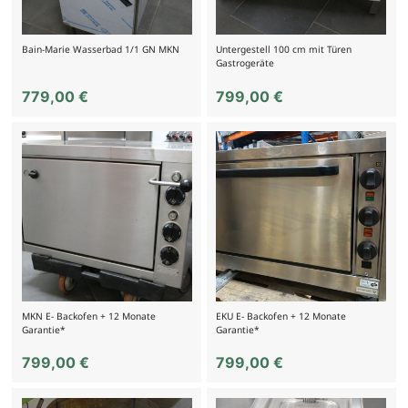
Bain-Marie Wasserbad 1/1 GN MKN
Untergestell 100 cm mit Türen
Gastrogeräte
779,00
€
799,00
€
MKN E- Backofen + 12 Monate
EKU E- Backofen + 12 Monate
Garantie*
Garantie*
799,00
€
799,00
€