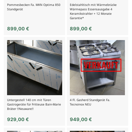
Pommesbecken Fa. MKN Optima 850
Edelstahltisch mit Wärmebrücke
Standgerät
Wärmepass Essensausgabe 4
Keramikstrahler + 12 Monate
Garantie*
899,00
€
899,00
€
Untergestell 140 cm mit Türen
4 Fl. Gasherd Standgerät Fa.
Gastrogeräte für Fritteuse Bain-Marie
Tecnoinox NEU
Bräter !!Neuware!!
929,00
€
949,00
€