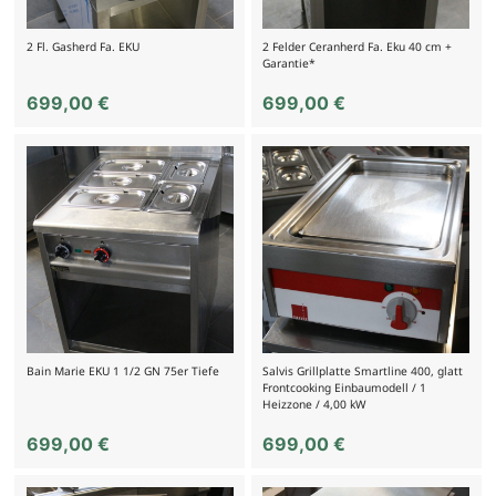
2 Fl. Gasherd Fa. EKU
2 Felder Ceranherd Fa. Eku 40 cm +
Garantie*
699,00
€
699,00
€
Bain Marie EKU 1 1/2 GN 75er Tiefe
Salvis Grillplatte Smartline 400, glatt
Frontcooking Einbaumodell / 1
Heizzone / 4,00 kW
699,00
€
699,00
€