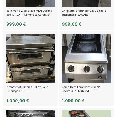
Bain Marie Wasserbad MKN Optima
Grillplatte/Bräter auf Gas 35 cm Fa.
850 1/1 GN + 12 Monate Garantie*
Tecnoinox NEUWARE
999,00
€
999,00
€
Pizzaofen 8 Pizzen a´ 30 cm/ alle
Ceran Herd Ceranherd Ceran®-
Heizungen NEU !
Kochfeld Fa. MKN CSL
1.099,00
€
1.099,00
€