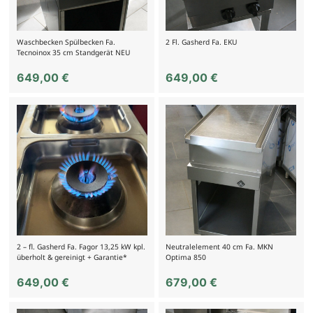
Waschbecken Spülbecken Fa.
2 Fl. Gasherd Fa. EKU
Tecnoinox 35 cm Standgerät NEU
649,00
€
649,00
€
2 – fl. Gasherd Fa. Fagor 13,25 kW kpl.
Neutralelement 40 cm Fa. MKN
überholt & gereinigt + Garantie*
Optima 850
649,00
€
679,00
€