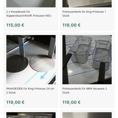
2 x Panadesieb für
Fritteusenkorb für King Fritteuse 1
Küppersbusch/Krefft Friteusen NEU
Stück
115,00
€
119,00
€
PANADESIEB für King Fritteuse 24 cm
Fritteusenkorb für MKN Neuware 2
2 Stück
Stück
119,00
€
119,00
€