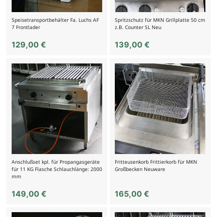
Speisetransportbehälter Fa. Luchs AF
Spritzschutz für MKN Grillplatte 50 cm
7 Frontlader
z.B. Counter SL Neu
129,00
€
139,00
€
Anschlußset kpl. für Propangasgeräte
Fritteusenkorb Frittierkorb für MKN
für 11 KG Flasche Schlauchlänge: 2000
Großbecken Neuware
mm
149,00
€
165,00
€