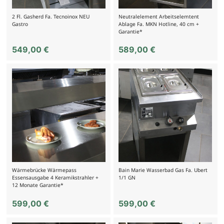
2 Fl. Gasherd Fa. Tecnoinox NEU
Neutralelement Arbeitselemtent
Gastro
Ablage Fa. MKN Hotline, 40 cm +
Garantie*
549,00
€
589,00
€
Wärmebrücke Wärmepass
Bain Marie Wasserbad Gas Fa. Ubert
Essensausgabe 4 Keramikstrahler +
1/1 GN
12 Monate Garantie*
599,00
€
599,00
€