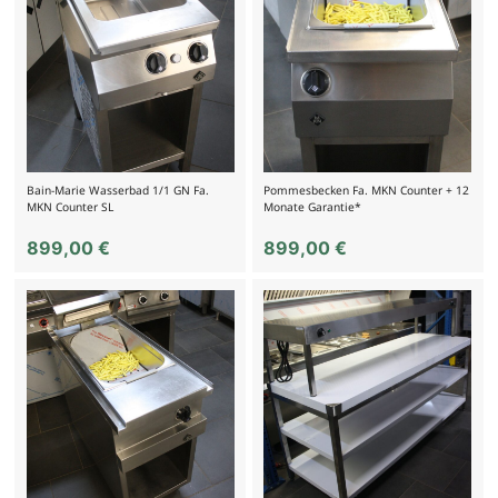
Bain-Marie Wasserbad 1/1 GN Fa.
Pommesbecken Fa. MKN Counter + 12
MKN Counter SL
Monate Garantie*
899,00
€
899,00
€