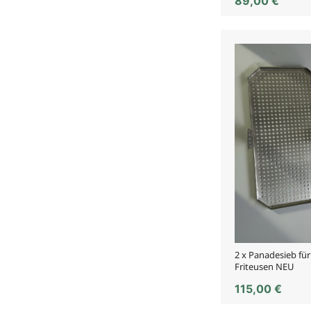
89,00
€
2 x Panadesieb fü
Friteusen NEU
115,00
€