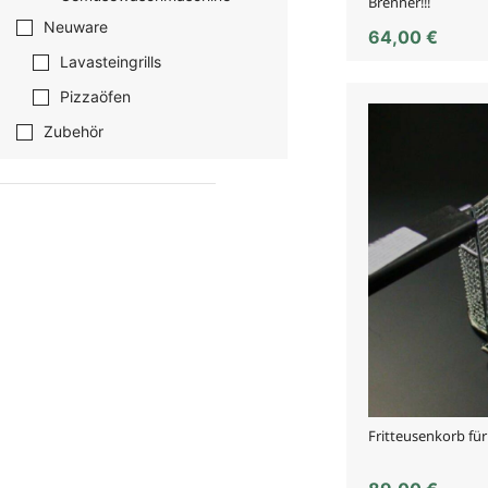
Brenner!!!
Neuware
64,00
€
Lavasteingrills
Pizzaöfen
Zubehör
Fritteusenkorb fü