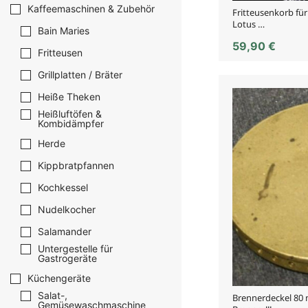
Kaffeemaschinen & Zubehör
Fritteusenkorb fü
Lotus …
Bain Maries
59,90
€
Fritteusen
Grillplatten / Bräter
Heiße Theken
Heißluftöfen &
Kombidämpfer
Herde
Kippbratpfannen
Kochkessel
Nudelkocher
Salamander
Untergestelle für
Gastrogeräte
Küchengeräte
Salat-,
Brennerdeckel 80
Gemüsewaschmaschine