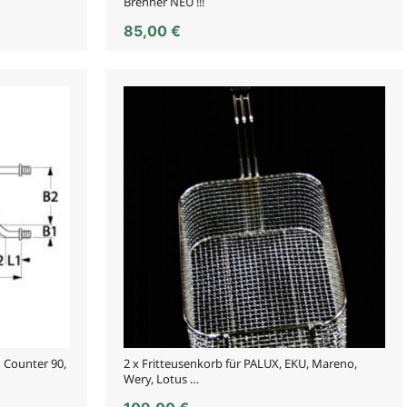
Brenner NEU !!!
85,00
€
 Counter 90,
2 x Fritteusenkorb für PALUX, EKU, Mareno,
Wery, Lotus …