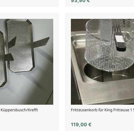
93,90
€
r Küppersbusch/Krefft
Fritteusenkorb für King Fritteuse 1
119,00
€