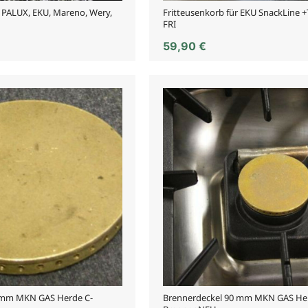
r PALUX, EKU, Mareno, Wery,
Fritteusenkorb für EKU SnackLine 
FRI
59,90
€
 mm MKN GAS Herde C-
Brennerdeckel 90 mm MKN GAS He