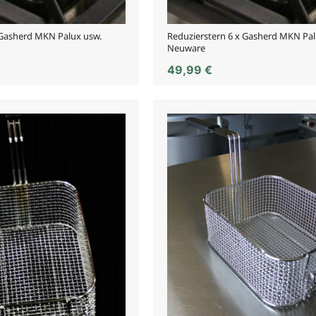
 Gasherd MKN Palux usw.
Reduzierstern 6 x Gasherd MKN Pal
Neuware
49,99
€