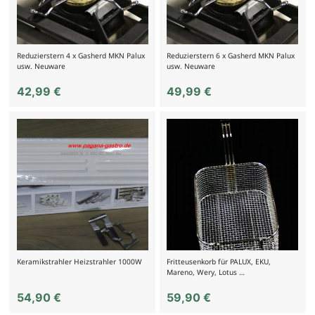
Reduzierstern 4 x Gasherd MKN Palux
Reduzierstern 6 x Gasherd MKN Palux
usw. Neuware
usw. Neuware
42,99
€
49,99
€
Keramikstrahler Heizstrahler 1000W
Fritteusenkorb für PALUX, EKU,
Mareno, Wery, Lotus …
54,90
€
59,90
€