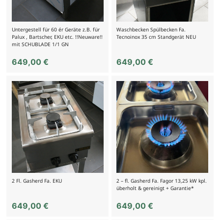
Untergestell für 60 ér Geräte z.B. für
Waschbecken Spülbecken Fa.
Palux , Bartscher, EKU etc. !!Neuware!!
Tecnoinox 35 cm Standgerät NEU
mit SCHUBLADE 1/1 GN
649,00
€
649,00
€
2 Fl. Gasherd Fa. EKU
2 – fl. Gasherd Fa. Fagor 13,25 kW kpl.
überholt & gereinigt + Garantie*
649,00
€
649,00
€