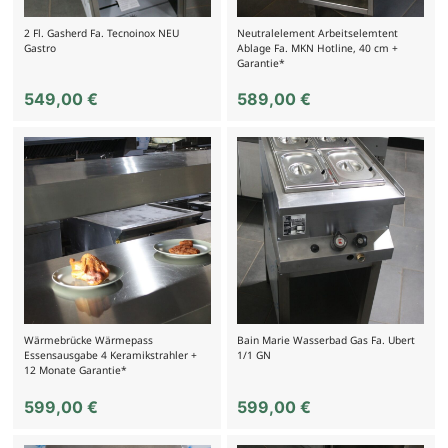
2 Fl. Gasherd Fa. Tecnoinox NEU
Neutralelement Arbeitselemtent
Gastro
Ablage Fa. MKN Hotline, 40 cm +
Garantie*
549,00
€
589,00
€
Wärmebrücke Wärmepass
Bain Marie Wasserbad Gas Fa. Ubert
Essensausgabe 4 Keramikstrahler +
1/1 GN
12 Monate Garantie*
599,00
€
599,00
€