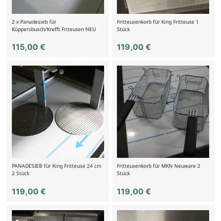
2 x Panadesieb für
Fritteusenkorb für King Fritteuse 1
Küppersbusch/Krefft Friteusen NEU
Stück
115,00
€
119,00
€
PANADESIEB für King Fritteuse 24 cm
Fritteusenkorb für MKN Neuware 2
2 Stück
Stück
119,00
€
119,00
€