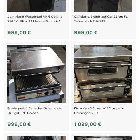
Bain Marie Wasserbad MKN Optima
Grillplatte/Bräter auf Gas 35 cm Fa.
850 1/1 GN + 12 Monate Garantie*
Tecnoinox NEUWARE
999,00
€
999,00
€
Sonderpreis!! Bartscher Salamander
Pizzaofen 8 Pizzen a´ 30 cm/ alle
Hi-Light-Lift 3 Zonen
Heizungen NEU !
999,00
€
1.099,00
€