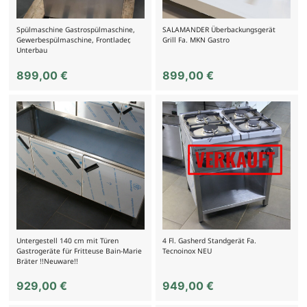
Spülmaschine Gastrospülmaschine,
SALAMANDER Überbackungsgerät
Gewerbespülmaschine, Frontlader,
Grill Fa. MKN Gastro
Unterbau
899,00
€
899,00
€
Untergestell 140 cm mit Türen
4 Fl. Gasherd Standgerät Fa.
Gastrogeräte für Fritteuse Bain-Marie
Tecnoinox NEU
Bräter !!Neuware!!
929,00
€
949,00
€