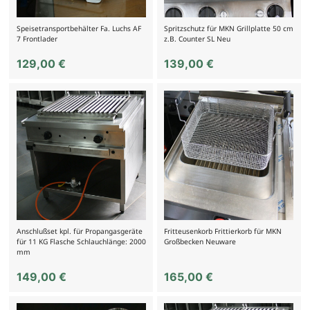
Speisetransportbehälter Fa. Luchs AF
Spritzschutz für MKN Grillplatte 50 cm
7 Frontlader
z.B. Counter SL Neu
129,00
€
139,00
€
Anschlußset kpl. für Propangasgeräte
Fritteusenkorb Frittierkorb für MKN
für 11 KG Flasche Schlauchlänge: 2000
Großbecken Neuware
mm
149,00
€
165,00
€