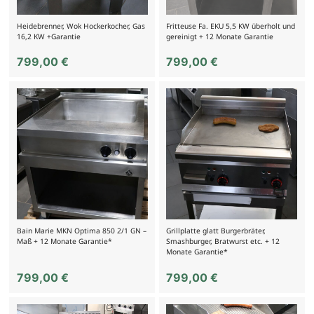
Heidebrenner, Wok Hockerkocher, Gas
Fritteuse Fa. EKU 5,5 KW überholt und
16,2 KW +Garantie
gereinigt + 12 Monate Garantie
799,00
€
799,00
€
Bain Marie MKN Optima 850 2/1 GN –
Grillplatte glatt Burgerbräter,
Maß + 12 Monate Garantie*
Smashburger, Bratwurst etc. + 12
Monate Garantie*
799,00
€
799,00
€