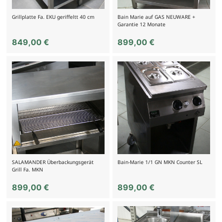
Grillplatte Fa. EKU geriffeltt 40 cm
Bain Marie auf GAS NEUWARE +
Garantie 12 Monate
849,00
€
899,00
€
SALAMANDER Überbackungsgerät
Bain-Marie 1/1 GN MKN Counter SL
Grill Fa. MKN
899,00
€
899,00
€