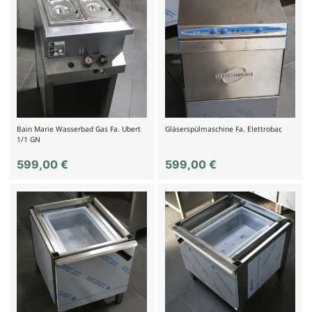
Bain Marie Wasserbad Gas Fa. Ubert
Gläserspülmaschine Fa. Elettrobar,
1/1 GN
599,00
€
599,00
€