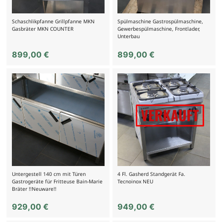
Schaschlikpfanne Grillpfanne MKN
Spülmaschine Gastrospülmaschine,
Gasbräter MKN COUNTER
Gewerbespülmaschine, Frontlader,
Unterbau
899,00
€
899,00
€
Untergestell 140 cm mit Türen
4 Fl. Gasherd Standgerät Fa.
Gastrogeräte für Fritteuse Bain-Marie
Tecnoinox NEU
Bräter !!Neuware!!
929,00
€
949,00
€