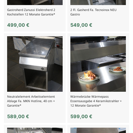
Gastroherd Zanussi Elektroherd 2
2 Fl. Gasherd Fa. Tecnoinox NEU
Kochstellen 12 Monate Garantie*
Gastro
499,00
€
549,00
€
Neutralelement Arbeitselemtent
Wärmebrücke Wärmepass
Ablage Fa. MKN Hotline, 40 cm +
Essensausgabe 4 Keramikstrahler +
Garantie*
12 Monate Garantie*
589,00
€
599,00
€