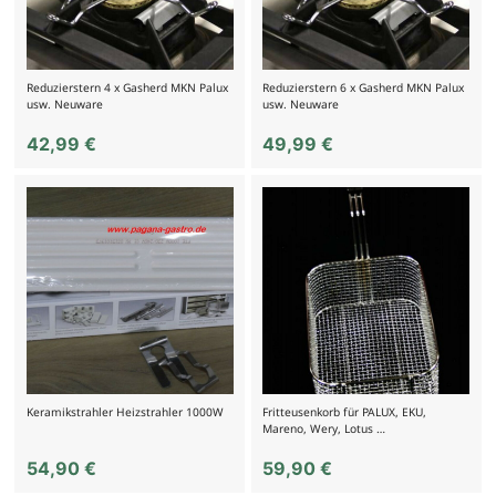
Reduzierstern 4 x Gasherd MKN Palux
Reduzierstern 6 x Gasherd MKN Palux
usw. Neuware
usw. Neuware
42,99
€
49,99
€
Keramikstrahler Heizstrahler 1000W
Fritteusenkorb für PALUX, EKU,
Mareno, Wery, Lotus …
54,90
€
59,90
€