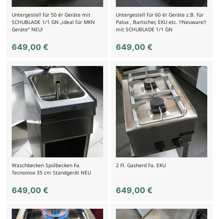
Untergestell für 50 ér Geräte mit
Untergestell für 60 ér Geräte z.B. für
SCHUBLADE 1/1 GN „ideal für MKN
Palux , Bartscher, EKU etc. !!Neuware!!
Geräte“ NEU!
mit SCHUBLADE 1/1 GN
649,00
€
649,00
€
Waschbecken Spülbecken Fa.
2 Fl. Gasherd Fa. EKU
Tecnoinox 35 cm Standgerät NEU
649,00
€
649,00
€