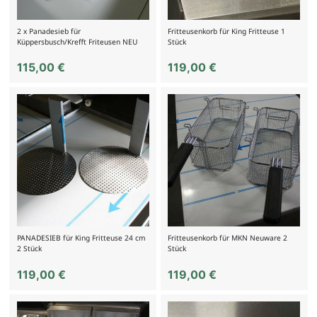
2 x Panadesieb für
Fritteusenkorb für King Fritteuse 1
Küppersbusch/Krefft Friteusen NEU
Stück
115,00
€
119,00
€
PANADESIEB für King Fritteuse 24 cm
Fritteusenkorb für MKN Neuware 2
2 Stück
Stück
119,00
€
119,00
€