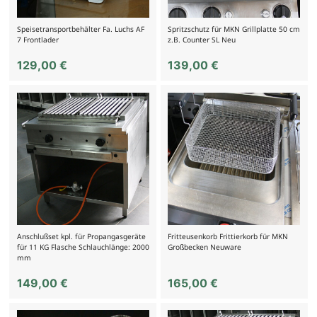
Speisetransportbehälter Fa. Luchs AF
Spritzschutz für MKN Grillplatte 50 cm
7 Frontlader
z.B. Counter SL Neu
129,00
€
139,00
€
Anschlußset kpl. für Propangasgeräte
Fritteusenkorb Frittierkorb für MKN
für 11 KG Flasche Schlauchlänge: 2000
Großbecken Neuware
mm
149,00
€
165,00
€