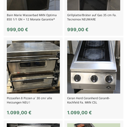
Bain Marie Wasserbad MKN Optima
Grillplatte/Bräter auf Gas 35 cm Fa.
850 1/1 GN + 12 Monate Garantie*
Tecnoinox NEUWARE
999,00
€
999,00
€
Pizzaofen 8 Pizzen a´ 30 cm/ alle
Ceran Herd Ceranherd Ceran®-
Heizungen NEU !
Kochfeld Fa. MKN CSL
1.099,00
€
1.099,00
€