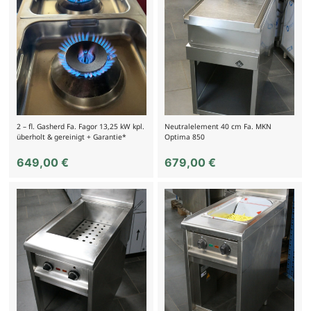
2 – fl. Gasherd Fa. Fagor 13,25 kW kpl.
Neutralelement 40 cm Fa. MKN
überholt & gereinigt + Garantie*
Optima 850
649,00
€
679,00
€