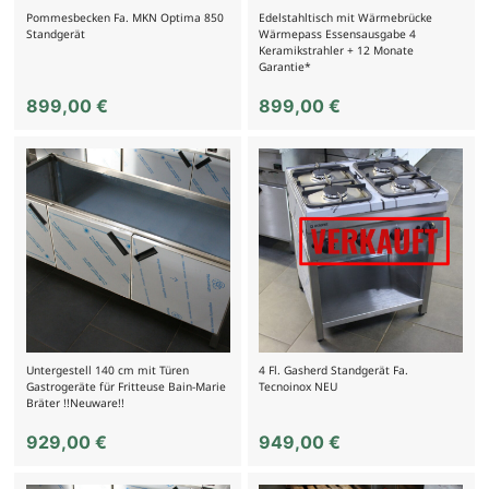
Pommesbecken Fa. MKN Optima 850
Edelstahltisch mit Wärmebrücke
Standgerät
Wärmepass Essensausgabe 4
Keramikstrahler + 12 Monate
Garantie*
899,00
€
899,00
€
Untergestell 140 cm mit Türen
4 Fl. Gasherd Standgerät Fa.
Gastrogeräte für Fritteuse Bain-Marie
Tecnoinox NEU
Bräter !!Neuware!!
929,00
€
949,00
€