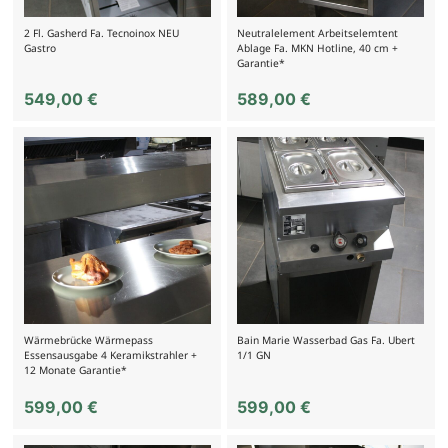
2 Fl. Gasherd Fa. Tecnoinox NEU
Neutralelement Arbeitselemtent
Gastro
Ablage Fa. MKN Hotline, 40 cm +
Garantie*
549,00
€
589,00
€
Wärmebrücke Wärmepass
Bain Marie Wasserbad Gas Fa. Ubert
Essensausgabe 4 Keramikstrahler +
1/1 GN
12 Monate Garantie*
599,00
€
599,00
€