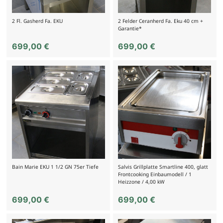
2 Fl. Gasherd Fa. EKU
2 Felder Ceranherd Fa. Eku 40 cm +
Garantie*
699,00
€
699,00
€
Bain Marie EKU 1 1/2 GN 75er Tiefe
Salvis Grillplatte Smartline 400, glatt
Frontcooking Einbaumodell / 1
Heizzone / 4,00 kW
699,00
€
699,00
€