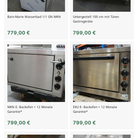
Bain-Marie Wasserbad 1/1 GN MKN
Untergestell 100 cm mit Türen
Gastrogeräte
779,00
€
799,00
€
MKN E- Backofen + 12 Monate
EKU E- Backofen + 12 Monate
Garantie*
Garantie*
799,00
€
799,00
€