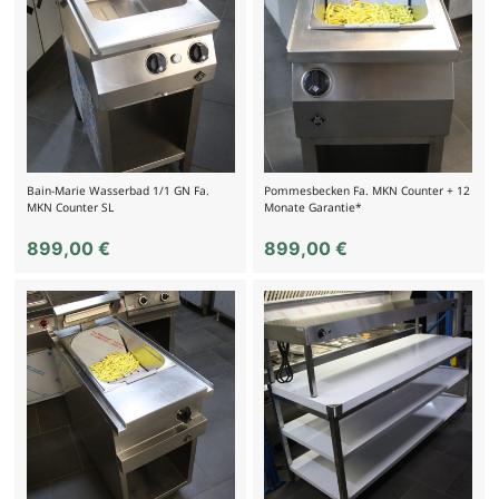
Bain-Marie Wasserbad 1/1 GN Fa.
Pommesbecken Fa. MKN Counter + 12
MKN Counter SL
Monate Garantie*
899,00
€
899,00
€