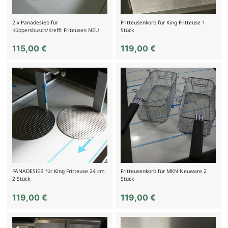
2 x Panadesieb für
Fritteusenkorb für King Fritteuse 1
Küppersbusch/Krefft Friteusen NEU
Stück
115,00
€
119,00
€
PANADESIEB für King Fritteuse 24 cm
Fritteusenkorb für MKN Neuware 2
2 Stück
Stück
119,00
€
119,00
€