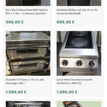
Bain Marie Wasserbad MKN Optima
Grillplatte/Bräter auf Gas 35 cm Fa.
850 1/1 GN + 12 Monate Garantie*
Tecnoinox NEUWARE
999,00
€
999,00
€
Pizzaofen 8 Pizzen a´ 30 cm/ alle
Ceran Herd Ceranherd Ceran®-
Heizungen NEU !
Kochfeld Fa. MKN CSL
1.099,00
€
1.099,00
€