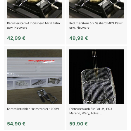
Reduzierstern 4 x Gasherd MKN Palux
Reduzierstern 6 x Gasherd MKN Palux
usw. Neuware
usw. Neuware
42,99
€
49,99
€
Keramikstrahler Heizstrahler 1000W
Fritteusenkorb für PALUX, EKU,
Mareno, Wery, Lotus …
54,90
€
59,90
€