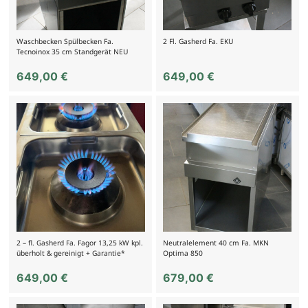
Waschbecken Spülbecken Fa.
2 Fl. Gasherd Fa. EKU
Tecnoinox 35 cm Standgerät NEU
649,00
€
649,00
€
2 – fl. Gasherd Fa. Fagor 13,25 kW kpl.
Neutralelement 40 cm Fa. MKN
überholt & gereinigt + Garantie*
Optima 850
649,00
€
679,00
€