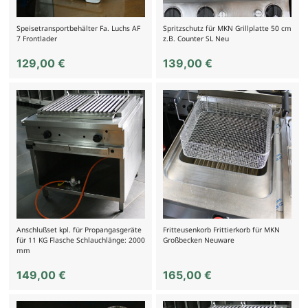
Speisetransportbehälter Fa. Luchs AF
Spritzschutz für MKN Grillplatte 50 cm
7 Frontlader
z.B. Counter SL Neu
129,00
€
139,00
€
Anschlußset kpl. für Propangasgeräte
Fritteusenkorb Frittierkorb für MKN
für 11 KG Flasche Schlauchlänge: 2000
Großbecken Neuware
mm
149,00
€
165,00
€