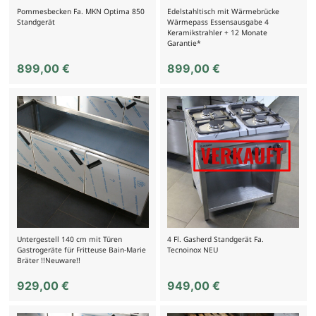
Pommesbecken Fa. MKN Optima 850
Edelstahltisch mit Wärmebrücke
Standgerät
Wärmepass Essensausgabe 4
Keramikstrahler + 12 Monate
Garantie*
899,00
€
899,00
€
Untergestell 140 cm mit Türen
4 Fl. Gasherd Standgerät Fa.
Gastrogeräte für Fritteuse Bain-Marie
Tecnoinox NEU
Bräter !!Neuware!!
929,00
€
949,00
€