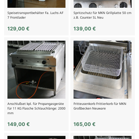
Speisetransportbehälter Fa. Luchs AF
Spritzschutz für MKN Grillplatte 50 cm
7 Frontlader
z.B. Counter SL Neu
129,00
€
139,00
€
Anschlußset kpl. für Propangasgeräte
Fritteusenkorb Frittierkorb für MKN
für 11 KG Flasche Schlauchlänge: 2000
Großbecken Neuware
mm
149,00
€
165,00
€