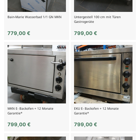
Bain-Marie Wasserbad 1/1 GN MKN
Untergestell 100 cm mit Türen
Gastrogeräte
779,00
€
799,00
€
MKN E- Backofen + 12 Monate
EKU E- Backofen + 12 Monate
Garantie*
Garantie*
799,00
€
799,00
€