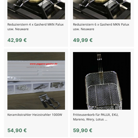
Reduzierstern 4 x Gasherd MKN Palux
Reduzierstern 6 x Gasherd MKN Palux
usw. Neuware
usw. Neuware
42,99
€
49,99
€
Keramikstrahler Heizstrahler 1000W
Fritteusenkorb für PALUX, EKU,
Mareno, Wery, Lotus …
54,90
€
59,90
€