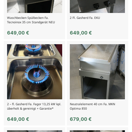
Waschbecken Spülbecken Fa.
2 Fl. Gasherd Fa. EKU
Tecnoinox 35 cm Standgerät NEU
649,00
€
649,00
€
2 – fl. Gasherd Fa. Fagor 13,25 kW kpl.
Neutralelement 40 cm Fa. MKN
überholt & gereinigt + Garantie*
Optima 850
649,00
€
679,00
€