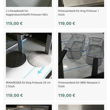
2 x Panadesieb für
Fritteusenkorb für King Fritteuse 1
Küppersbusch/Krefft Friteusen NEU
Stück
115,00
€
119,00
€
PANADESIEB für King Fritteuse 24 cm
Fritteusenkorb für MKN Neuware 2
2 Stück
Stück
119,00
€
119,00
€