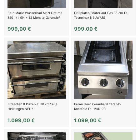
Bain Marie Wasserbad MKN Optima
Grillplatte/Bräter auf Gas 35 cm Fa.
850 1/1 GN + 12 Monate Garantie*
Tecnoinox NEUWARE
999,00
€
999,00
€
Pizzaofen 8 Pizzen a´ 30 cm/ alle
Ceran Herd Ceranherd Ceran®-
Heizungen NEU !
Kochfeld Fa. MKN CSL
1.099,00
€
1.099,00
€