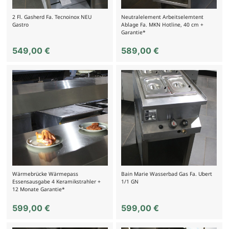
2 Fl. Gasherd Fa. Tecnoinox NEU
Neutralelement Arbeitselemtent
Gastro
Ablage Fa. MKN Hotline, 40 cm +
Garantie*
549,00
€
589,00
€
Wärmebrücke Wärmepass
Bain Marie Wasserbad Gas Fa. Ubert
Essensausgabe 4 Keramikstrahler +
1/1 GN
12 Monate Garantie*
599,00
€
599,00
€