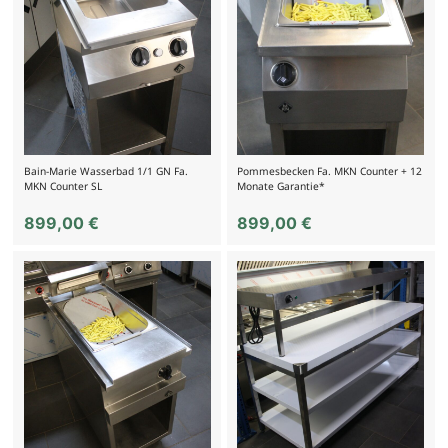
Bain-Marie Wasserbad 1/1 GN Fa.
Pommesbecken Fa. MKN Counter + 12
MKN Counter SL
Monate Garantie*
899,00
€
899,00
€