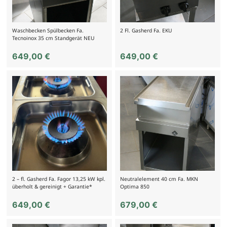
Waschbecken Spülbecken Fa.
2 Fl. Gasherd Fa. EKU
Tecnoinox 35 cm Standgerät NEU
649,00
€
649,00
€
2 – fl. Gasherd Fa. Fagor 13,25 kW kpl.
Neutralelement 40 cm Fa. MKN
überholt & gereinigt + Garantie*
Optima 850
649,00
€
679,00
€