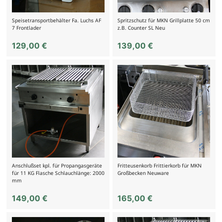
Speisetransportbehälter Fa. Luchs AF
Spritzschutz für MKN Grillplatte 50 cm
7 Frontlader
z.B. Counter SL Neu
129,00
€
139,00
€
Anschlußset kpl. für Propangasgeräte
Fritteusenkorb Frittierkorb für MKN
für 11 KG Flasche Schlauchlänge: 2000
Großbecken Neuware
mm
149,00
€
165,00
€