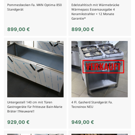
Pommesbecken Fa. MKN Optima 850
Edelstahltisch mit Wärmebrücke
Standgerät
Wärmepass Essensausgabe 4
Keramikstrahler + 12 Monate
Garantie*
899,00
€
899,00
€
Untergestell 140 cm mit Türen
4 Fl. Gasherd Standgerät Fa.
Gastrogeräte für Fritteuse Bain-Marie
Tecnoinox NEU
Bräter !!Neuware!!
929,00
€
949,00
€