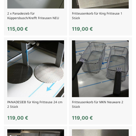
2 x Panadesieb für
Fritteusenkorb für King Fritteuse 1
Küppersbusch/Krefft Friteusen NEU
Stück
115,00
€
119,00
€
PANADESIEB für King Fritteuse 24 cm
Fritteusenkorb für MKN Neuware 2
2 Stück
Stück
119,00
€
119,00
€