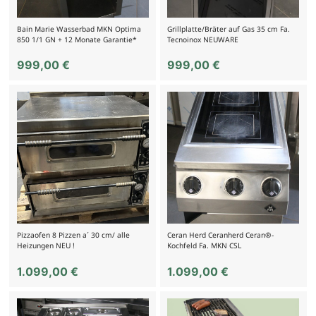
Bain Marie Wasserbad MKN Optima
Grillplatte/Bräter auf Gas 35 cm Fa.
850 1/1 GN + 12 Monate Garantie*
Tecnoinox NEUWARE
999,00
€
999,00
€
Pizzaofen 8 Pizzen a´ 30 cm/ alle
Ceran Herd Ceranherd Ceran®-
Heizungen NEU !
Kochfeld Fa. MKN CSL
1.099,00
€
1.099,00
€