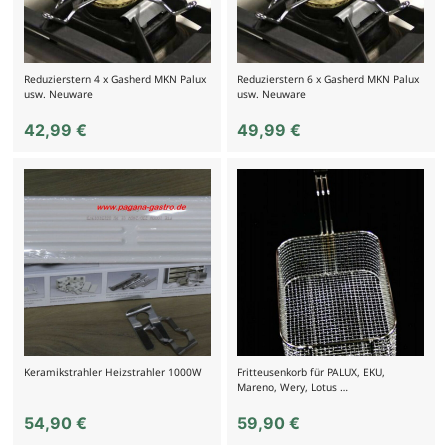
Reduzierstern 4 x Gasherd MKN Palux
Reduzierstern 6 x Gasherd MKN Palux
usw. Neuware
usw. Neuware
42,99
€
49,99
€
Keramikstrahler Heizstrahler 1000W
Fritteusenkorb für PALUX, EKU,
Mareno, Wery, Lotus …
54,90
€
59,90
€