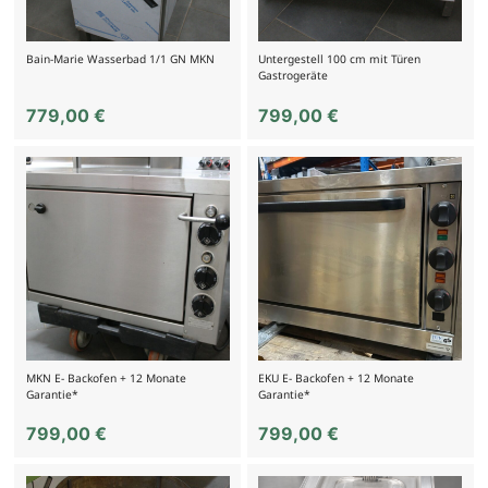
Bain-Marie Wasserbad 1/1 GN MKN
Untergestell 100 cm mit Türen
Gastrogeräte
779,00
€
799,00
€
MKN E- Backofen + 12 Monate
EKU E- Backofen + 12 Monate
Garantie*
Garantie*
799,00
€
799,00
€