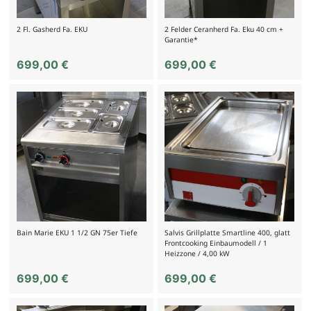
2 Fl. Gasherd Fa. EKU
2 Felder Ceranherd Fa. Eku 40 cm +
Garantie*
699,00
€
699,00
€
Bain Marie EKU 1 1/2 GN 75er Tiefe
Salvis Grillplatte Smartline 400, glatt
Frontcooking Einbaumodell / 1
Heizzone / 4,00 kW
699,00
€
699,00
€