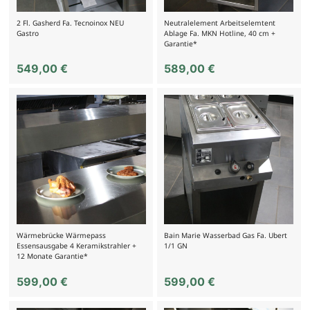
2 Fl. Gasherd Fa. Tecnoinox NEU
Neutralelement Arbeitselemtent
Gastro
Ablage Fa. MKN Hotline, 40 cm +
Garantie*
549,00
€
589,00
€
Wärmebrücke Wärmepass
Bain Marie Wasserbad Gas Fa. Ubert
Essensausgabe 4 Keramikstrahler +
1/1 GN
12 Monate Garantie*
599,00
€
599,00
€