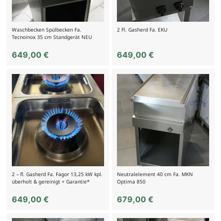
Waschbecken Spülbecken Fa.
2 Fl. Gasherd Fa. EKU
Tecnoinox 35 cm Standgerät NEU
649,00
€
649,00
€
2 – fl. Gasherd Fa. Fagor 13,25 kW kpl.
Neutralelement 40 cm Fa. MKN
überholt & gereinigt + Garantie*
Optima 850
649,00
€
679,00
€