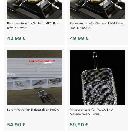
Reduzierstern 4 x Gasherd MKN Palux
Reduzierstern 6 x Gasherd MKN Palux
usw. Neuware
usw. Neuware
42,99
€
49,99
€
Keramikstrahler Heizstrahler 1000W
Fritteusenkorb für PALUX, EKU,
Mareno, Wery, Lotus …
54,90
€
59,90
€