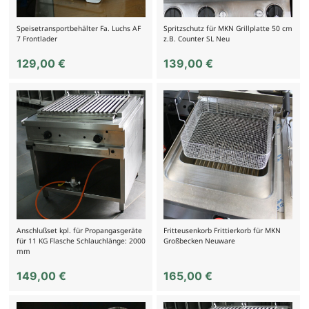
Speisetransportbehälter Fa. Luchs AF
Spritzschutz für MKN Grillplatte 50 cm
7 Frontlader
z.B. Counter SL Neu
129,00
€
139,00
€
Anschlußset kpl. für Propangasgeräte
Fritteusenkorb Frittierkorb für MKN
für 11 KG Flasche Schlauchlänge: 2000
Großbecken Neuware
mm
149,00
€
165,00
€