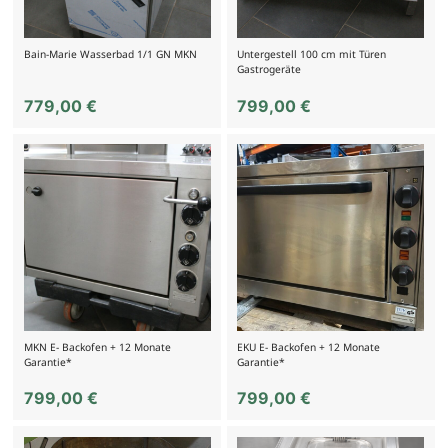
Bain-Marie Wasserbad 1/1 GN MKN
Untergestell 100 cm mit Türen
Gastrogeräte
779,00
€
799,00
€
MKN E- Backofen + 12 Monate
EKU E- Backofen + 12 Monate
Garantie*
Garantie*
799,00
€
799,00
€