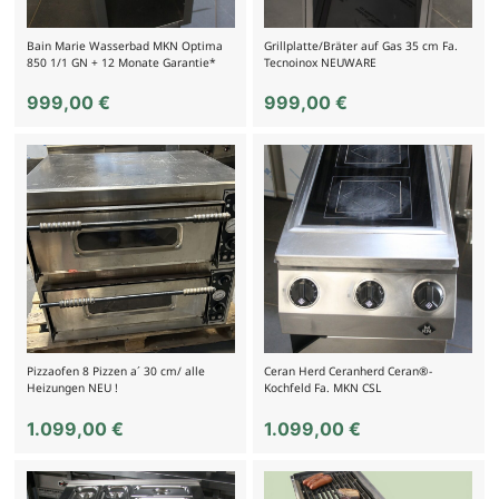
Bain Marie Wasserbad MKN Optima
Grillplatte/Bräter auf Gas 35 cm Fa.
850 1/1 GN + 12 Monate Garantie*
Tecnoinox NEUWARE
999,00
€
999,00
€
Pizzaofen 8 Pizzen a´ 30 cm/ alle
Ceran Herd Ceranherd Ceran®-
Heizungen NEU !
Kochfeld Fa. MKN CSL
1.099,00
€
1.099,00
€