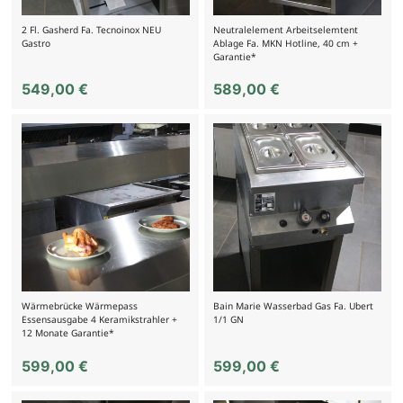
2 Fl. Gasherd Fa. Tecnoinox NEU
Neutralelement Arbeitselemtent
Gastro
Ablage Fa. MKN Hotline, 40 cm +
Garantie*
549,00
€
589,00
€
Wärmebrücke Wärmepass
Bain Marie Wasserbad Gas Fa. Ubert
Essensausgabe 4 Keramikstrahler +
1/1 GN
12 Monate Garantie*
599,00
€
599,00
€