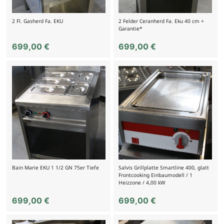
2 Fl. Gasherd Fa. EKU
2 Felder Ceranherd Fa. Eku 40 cm +
Garantie*
699,00
€
699,00
€
Bain Marie EKU 1 1/2 GN 75er Tiefe
Salvis Grillplatte Smartline 400, glatt
Frontcooking Einbaumodell / 1
Heizzone / 4,00 kW
699,00
€
699,00
€