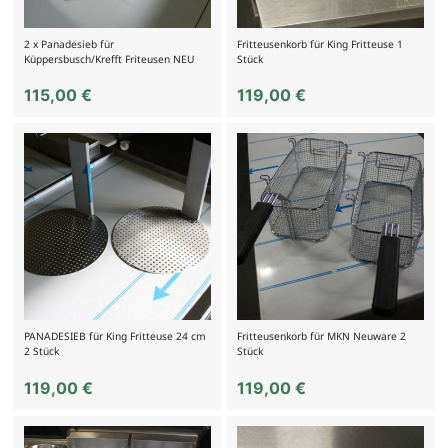
2 x Panadesieb für
Fritteusenkorb für King Fritteuse 1
Küppersbusch/Krefft Friteusen NEU
Stück
115,00
€
119,00
€
PANADESIEB für King Fritteuse 24 cm
Fritteusenkorb für MKN Neuware 2
2 Stück
Stück
119,00
€
119,00
€