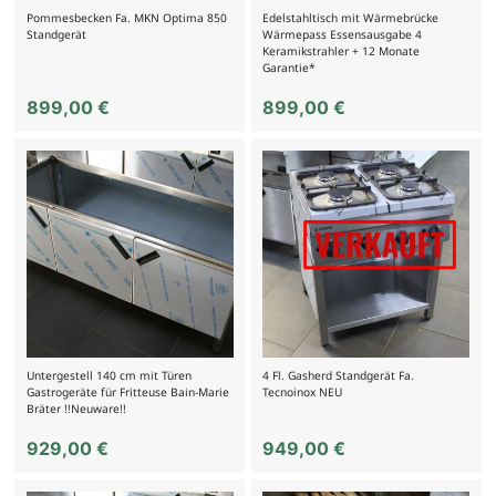
Pommesbecken Fa. MKN Optima 850
Edelstahltisch mit Wärmebrücke
Standgerät
Wärmepass Essensausgabe 4
Keramikstrahler + 12 Monate
Garantie*
899,00
€
899,00
€
Untergestell 140 cm mit Türen
4 Fl. Gasherd Standgerät Fa.
Gastrogeräte für Fritteuse Bain-Marie
Tecnoinox NEU
Bräter !!Neuware!!
929,00
€
949,00
€