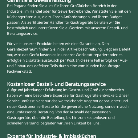
Garantie & Gewährleistung
Bei Pagana finden Sie alles für Ihren Großküchen-Bereich in der
Industrie, im Handel oder für Gewerbetreibende. Wir statten Sie mit den
Küchengeräten aus, die zu Ihren Anforderungen und Ihrem Budget
passen. Als zertifizierter Händler für Gastrogeräte beraten wir Sie
bestmöglich und unterstützen Sie außerdem mit unserem Bestell- und
Beratungsservice.
Für viele unserer Produkte bieten wir eine Garantie an. Den
Garantiezeitraum finden Sie in der Artikelbeschreibung. Liegt ein Defekt
vor, wird das Gerät kostenlos in unserer Werkstatt repariert oder es
erfolgt ein Ersatzteilaustausch per Post. In diesem Fall erfolgt der Aus-
und Einbau des defekten Teils durch eine vom Kunden beauftragte
Fachwerkstatt.
Kostenloser Bestell- und Beratungsservice
Aufgrund jahrelanger Erfahrung im Gastro- und Großküchenbereich
haben wir eine besondere Expertise für Gastrogeräte entwickelt. Unser
Service umfasst nicht nur das weitreichende Angebot gebrauchter und
neuer Gastronomie-Geräte für die gewerbliche Nutzung, sondern auch
eine umfassende Beratung. Von der Auswahl der passenden
Gastrogeräte, über die Bestellung bis hin zum kostenlosen und
schnellen Versand, begleiten wir Ihren Einkauf bei uns.
Experte für Industrie- & Imbissküchen